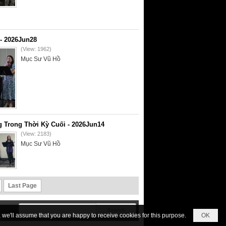
- 2026Jun28
(View: 1962)
Mục Sư Vũ Hồ
 Trong Thời Kỳ Cuối - 2026Jun14
(View: 2183)
Mục Sư Vũ Hồ
Last Page
we'll assume that you are happy to receive cookies for this purpose.
OK