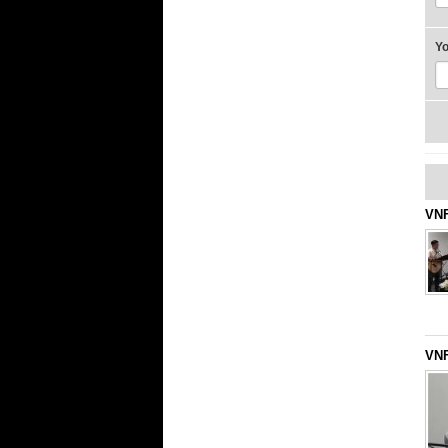
Y
VNF
VNF