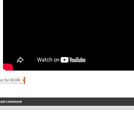
uc Sư Vũ Hồ
end comment