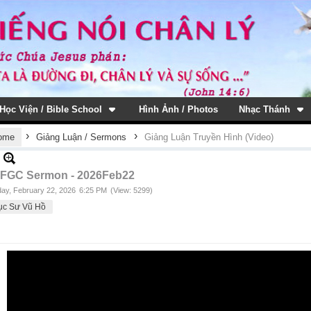
Học Viện / Bible School
Hình Ảnh / Photos
Nhạc Thánh
›
›
ome
Giảng Luận / Sermons
Giảng Luận Truyền Hình (Video)
FGC Sermon - 2026Feb22
ay, February 22, 2026
6:25 PM
(View: 5299)
ục Sư Vũ Hồ