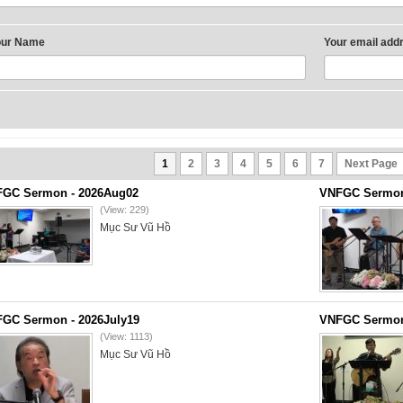
our Name
Your email add
1
2
3
4
5
6
7
Next Page
GC Sermon - 2026Aug02
VNFGC Sermon 
(View: 229)
Mục Sư Vũ Hồ
GC Sermon - 2026July19
VNFGC Sermon 
(View: 1113)
Mục Sư Vũ Hồ