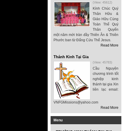
(View: 45612)
Kính Chúc Quý
Thân Hữu &
Giáo Hữu Cùng
Toàn Thể Quý
Thân Quyến
một năm mới tràn đầy Thiên Ân & Thiên
Phước ban từ Đấng Cứu Thế Jesus.
Read More
Thánh Kinh Tại Gia
(View: 45783)
Cầu Nguyện
chương trình tốt
nghiệp kinh
thánh tại gia Xin
liên lạc email:
VNFGMissions@yahoo.com
Read More
Menu