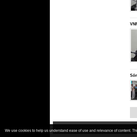
VNF
Sốn
We use cookies to help us understand ease of use and relevance of content. This