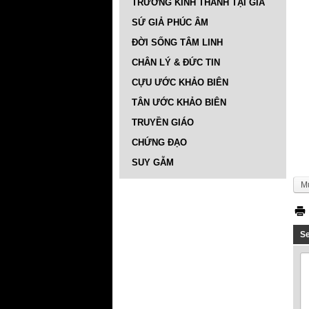
TRƯỜNG KINH THÁNH TẠI GIA
SỨ GIẢ PHÚC ÂM
ĐỜI SỐNG TÂM LINH
CHÂN LÝ & ĐỨC TIN
CỰU ƯỚC KHẢO BIÊN
TÂN ƯỚC KHẢO BIÊN
TRUYỀN GIÁO
CHỨNG ĐẠO
SUY GẪM
M
S