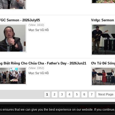
GC Sermon - 2026July05
Vnfgc Sermon 
(View: 1632)
Mục Sư Vũ Hồ
g Biệt Riêng Cho Chúa Cha - Father's Day - 2026Jun21
Ơn Tứ Để Sống
(View: 1952)
Mục Sư Vũ Hồ
1
2
3
4
5
6
7
Next Page
Copyright © 2026
tiengnoichanly.org
All rights reserved
 ensures that we can give you the best experience on our website. If you continue, 