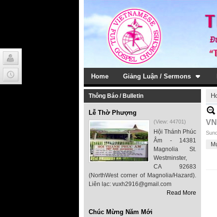
Home
Giảng Luận / Sermons
H
Thông Báo / Bulletin
Lễ Thờ Phượng
VN
(View: 44701)
Hội Thánh Phúc
Sund
Âm - 14381
M
Magnolia St.
Westminster,
CA 92683
(NorthWest corner of Magnolia/Hazard).
Liên lạc: vuxh2916@gmail.com
Read More
Chúc Mừng Năm Mới