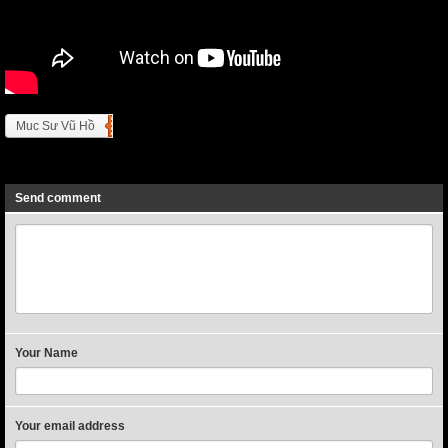
Muc Sư Vũ Hồ
Previous
Next
Send comment
Your Name
Your email address