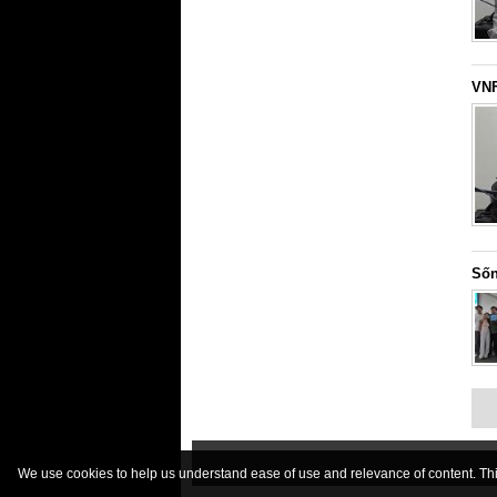
VNF
Sốn
We use cookies to help us understand ease of use and relevance of content. This