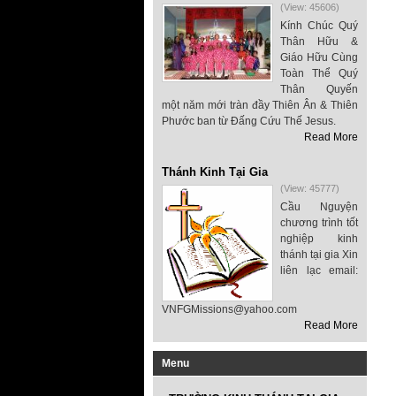
(View: 45606)
Kính Chúc Quý
Thân Hữu &
Giáo Hữu Cùng
Toàn Thể Quý
Thân Quyến
một năm mới tràn đầy Thiên Ân & Thiên
Phước ban từ Đấng Cứu Thế Jesus.
Read More
Thánh Kinh Tại Gia
(View: 45777)
Cầu Nguyện
chương trình tốt
nghiệp kinh
thánh tại gia Xin
liên lạc email:
VNFGMissions@yahoo.com
Read More
Menu