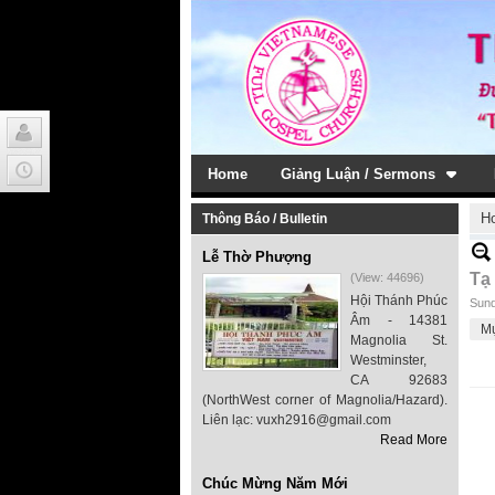
Home
Giảng Luận / Sermons
H
Thông Báo / Bulletin
Lễ Thờ Phượng
Tạ
(View: 44696)
Hội Thánh Phúc
Sund
Âm - 14381
M
Magnolia St.
Westminster,
CA 92683
(NorthWest corner of Magnolia/Hazard).
Liên lạc: vuxh2916@gmail.com
Read More
Chúc Mừng Năm Mới