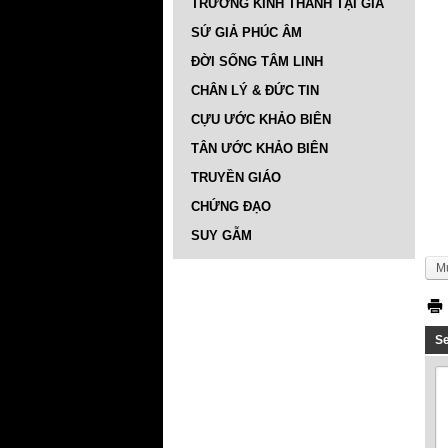
TRƯỜNG KINH THÁNH TẠI GIA
SỨ GIẢ PHÚC ÂM
ĐỜI SỐNG TÂM LINH
CHÂN LÝ & ĐỨC TIN
CỰU ƯỚC KHẢO BIÊN
TÂN ƯỚC KHẢO BIÊN
TRUYỀN GIÁO
CHỨNG ĐẠO
SUY GẪM
M
S