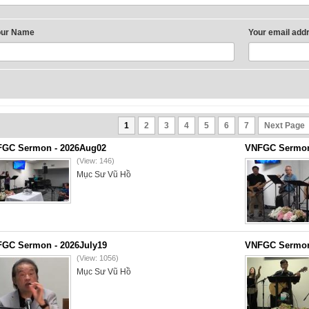
our Name
Your email add
1
2
3
4
5
6
7
Next Page
GC Sermon - 2026Aug02
VNFGC Sermon 
(View: 146)
Mục Sư Vũ Hồ
GC Sermon - 2026July19
VNFGC Sermon 
(View: 1056)
Mục Sư Vũ Hồ