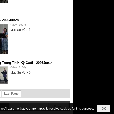
- 2026Jun28
(View: 1927)
Mục Sư Vũ Hồ
 Trong Thời Kỳ Cuối - 2026Jun14
(View: 2160)
Mục Sư Vũ Hồ
Last Page
we'll assume that you are happy to receive cookies for this purpose.
OK