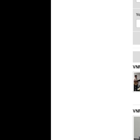
Y
VNF
VNF