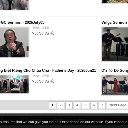
GC Sermon - 2026July05
Vnfgc Sermon 
(View: 1614)
Mục Sư Vũ Hồ
g Biệt Riêng Cho Chúa Cha - Father's Day - 2026Jun21
Ơn Tứ Để Sống
(View: 1934)
Mục Sư Vũ Hồ
1
2
3
4
5
6
7
Next Page
Copyright © 2026
tiengnoichanly.org
All rights reserved
 ensures that we can give you the best experience on our website. If you continue, 