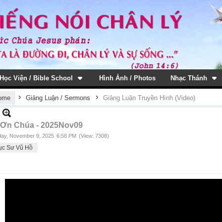
Học Viện / Bible School
Hình Ảnh / Photos
Nhạc Thánh
›
›
ome
Giảng Luận / Sermons
Giảng Luận Truyền Hình (Video)
 Ơn Chúa - 2025Nov09
ay, November 9, 2025
6:58 PM
(View: 7308)
ục Sư Vũ Hồ