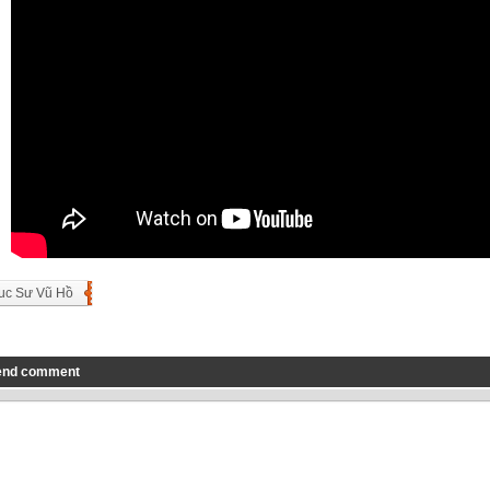
uc Sư Vũ Hồ
end comment