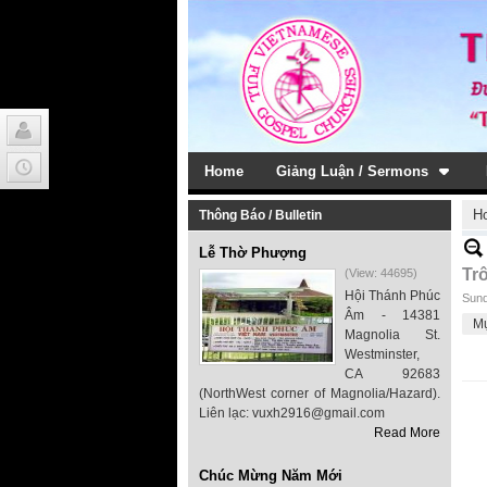
Home
Giảng Luận / Sermons
H
Thông Báo / Bulletin
Lễ Thờ Phượng
Tr
(View: 44695)
Hội Thánh Phúc
Sund
Âm - 14381
M
Magnolia St.
Westminster,
CA 92683
(NorthWest corner of Magnolia/Hazard).
Liên lạc: vuxh2916@gmail.com
Read More
Chúc Mừng Năm Mới