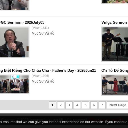
GC Sermon - 2026July05
Vnfgc Sermon 
(View: 1611)
Mục Sư Vũ Hồ
g Biệt Riêng Cho Chúa Cha - Father's Day - 2026Jun21
Ơn Tứ Để Sống
(View: 1926)
Mục Sư Vũ Hồ
1
2
3
4
5
6
7
Next Page
Copyright © 2026
tiengnoichanly.org
All rights reserved
 ensures that we can give you the best experience on our website. If you continue, 