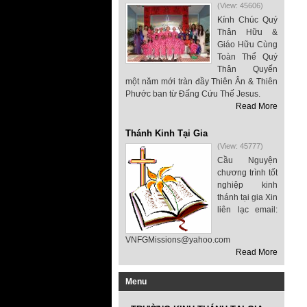
(View: 45606)
Kính Chúc Quý
Thân Hữu &
Giáo Hữu Cùng
Toàn Thể Quý
Thân Quyến
một năm mới tràn đầy Thiên Ân & Thiên
Phước ban từ Đấng Cứu Thế Jesus.
Read More
Thánh Kinh Tại Gia
(View: 45777)
Cầu Nguyện
chương trình tốt
nghiệp kinh
thánh tại gia Xin
liên lạc email:
VNFGMissions@yahoo.com
Read More
Menu