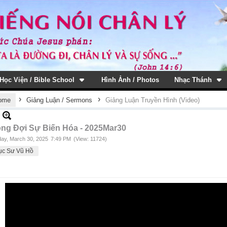
Học Viện / Bible School
Hình Ảnh / Photos
Nhạc Thánh
›
›
ome
Giảng Luận / Sermons
Giảng Luận Truyền Hình (Video)
ông Đợi Sự Biến Hóa - 2025Mar30
ay, March 30, 2025
7:49 PM
(View: 11724)
ục Sư Vũ Hồ