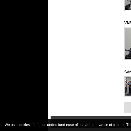
VNF
Sốn
We use cookies to help us understand ease of use and relevance of content. This