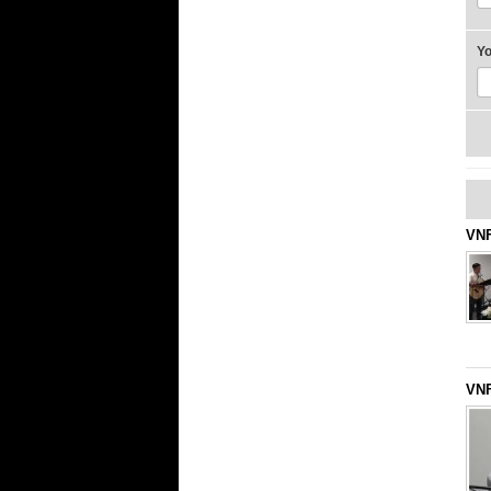
Y
VNF
VNF