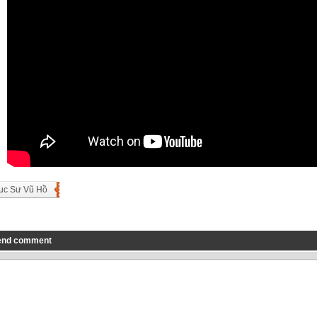
uc Sư Vũ Hồ
end comment