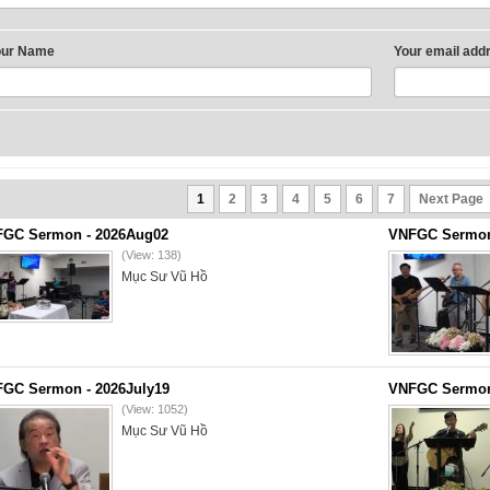
our Name
Your email add
1
2
3
4
5
6
7
Next Page
GC Sermon - 2026Aug02
VNFGC Sermon 
(View: 138)
Mục Sư Vũ Hồ
GC Sermon - 2026July19
VNFGC Sermon 
(View: 1052)
Mục Sư Vũ Hồ