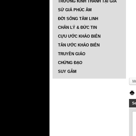
TRƯỜNG KINH THÁNH TẠI GIA
SỨ GIẢ PHÚC ÂM
ĐỜI SỐNG TÂM LINH
CHÂN LÝ & ĐỨC TIN
CỰU ƯỚC KHẢO BIÊN
TÂN ƯỚC KHẢO BIÊN
TRUYỀN GIÁO
CHỨNG ĐẠO
SUY GẪM
M
S