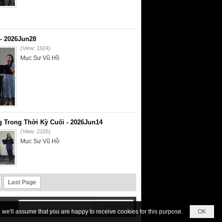
- 2026Jun28
(View: 1924)
Mục Sư Vũ Hồ
 Trong Thời Kỳ Cuối - 2026Jun14
(View: 2155)
Mục Sư Vũ Hồ
Last Page
we'll assume that you are happy to receive cookies for this purpose.
OK