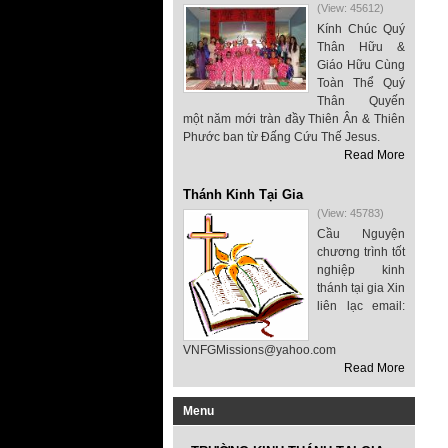
(View: 45612)
Kính Chúc Quý
Thân Hữu &
Giáo Hữu Cùng
Toàn Thể Quý
Thân Quyến
một năm mới tràn đầy Thiên Ân & Thiên
Phước ban từ Đấng Cứu Thế Jesus.
Read More
Thánh Kinh Tại Gia
(View: 45783)
Cầu Nguyện
chương trình tốt
nghiệp kinh
thánh tại gia Xin
liên lạc email:
VNFGMissions@yahoo.com
Read More
Menu