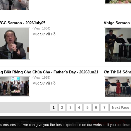
GC Sermon - 2026July05
Vnfgc Sermon 
(View: 1634)
Mục Sư Vũ Hồ
g Biệt Riêng Cho Chúa Cha - Father's Day - 2026Jun21
Ơn Tứ Để Sống
(View: 1955)
Mục Sư Vũ Hồ
1
2
3
4
5
6
7
Next Page
Copyright © 2026
tiengnoichanly.org
All rights reserved
 ensures that we can give you the best experience on our website. If you continue, 