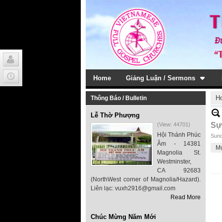
Home
Giảng Luận / Sermons
H
Thông Báo / Bulletin
Lễ Thờ Phượng
Sự
(View: 44701)
Hội Thánh Phúc
Sund
Âm - 14381
M
Magnolia St.
Westminster,
CA 92683
(NorthWest corner of Magnolia/Hazard).
Liên lạc: vuxh2916@gmail.com
Read More
Chúc Mừng Năm Mới