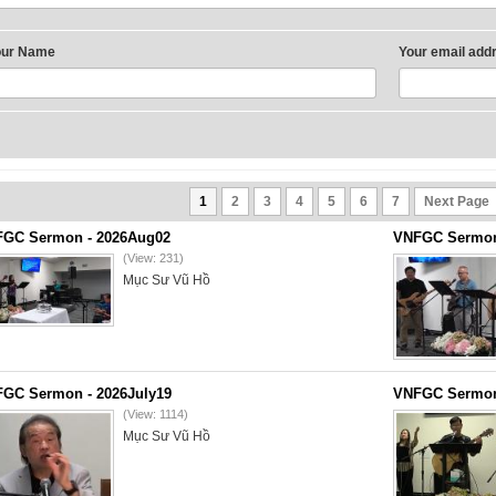
our Name
Your email add
1
2
3
4
5
6
7
Next Page
GC Sermon - 2026Aug02
VNFGC Sermon 
(View: 231)
Mục Sư Vũ Hồ
GC Sermon - 2026July19
VNFGC Sermon 
(View: 1114)
Mục Sư Vũ Hồ