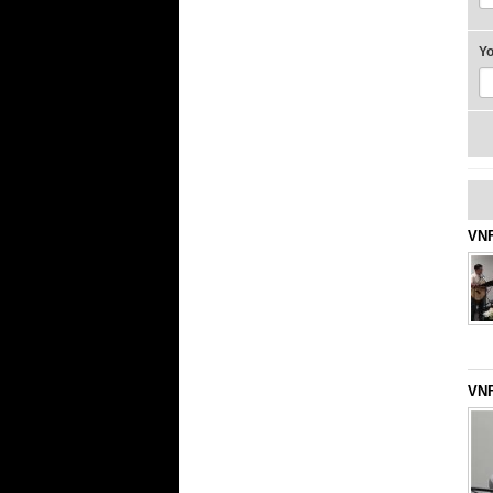
Y
VNF
VNF