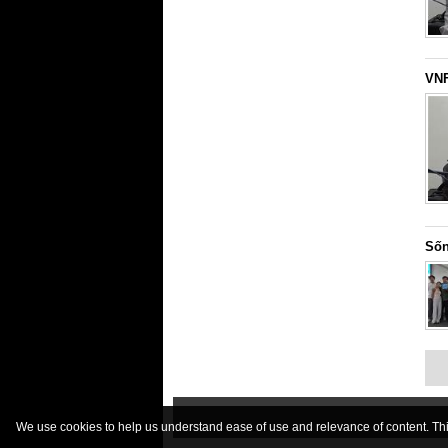
VNF
Sốn
We use cookies to help us understand ease of use and relevance of content. This