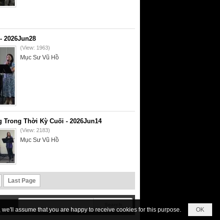
- 2026Jun28
(View: 1963)
Mục Sư Vũ Hồ
 Trong Thời Kỳ Cuối - 2026Jun14
(View: 2183)
Mục Sư Vũ Hồ
Last Page
we'll assume that you are happy to receive cookies for this purpose.
OK