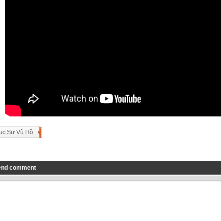
uc Sư Vũ Hồ
end comment