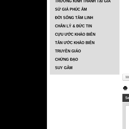
TRƯỜNG KINH THÁNH TẠI GIA
SỨ GIẢ PHÚC ÂM
ĐỜI SỐNG TÂM LINH
CHÂN LÝ & ĐỨC TIN
CỰU ƯỚC KHẢO BIÊN
TÂN ƯỚC KHẢO BIÊN
TRUYỀN GIÁO
CHỨNG ĐẠO
SUY GẪM
M
S