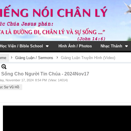
Học Viện / Bible School
Hình Ảnh / Photos
Nhạc Thánh
›
›
ome
Giảng Luận / Sermons
Giảng Luận Truyền Hình (Video)
 Sống Cho Người Tin Chúa - 2024Nov17
ay, November 17, 2024
8:54 PM
(View: 14014)
ục Sư Vũ Hồ