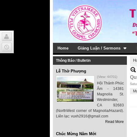
Home
Giảng Luận / Sermons
H
Thông Báo / Bulletin
Lễ Thờ Phượng
Qu
(View: 44701)
Hội Thánh Phúc
Satu
Âm - 14381
M
Magnolia St.
Westminster,
CA 92683
(NorthWest corner of Magnolia/Hazard).
Liên lạc: vuxh2916@gmail.com
Read More
Chúc Mừng Năm Mới