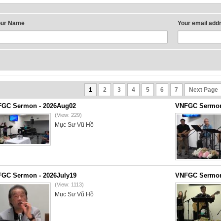
our Name
Your email add
1
2
3
4
5
6
7
Next Page
GC Sermon - 2026Aug02
VNFGC Sermon 
(View: 229)
Mục Sư Vũ Hồ
GC Sermon - 2026July19
VNFGC Sermon 
(View: 1113)
Mục Sư Vũ Hồ