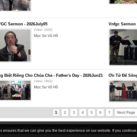
GC Sermon - 2026July05
Vnfgc Sermon 
(View: 1632)
Mục Sư Vũ Hồ
g Biệt Riêng Cho Chúa Cha - Father's Day - 2026Jun21
Ơn Tứ Để Sống
(View: 1952)
Mục Sư Vũ Hồ
1
2
3
4
5
6
7
Next Page
Copyright © 2026
tiengnoichanly.org
All rights reserved
 ensures that we can give you the best experience on our website. If you continue, 