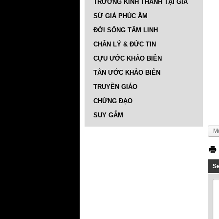
TRƯỜNG KINH THÁNH TẠI GIA
SỨ GIẢ PHÚC ÂM
ĐỜI SỐNG TÂM LINH
CHÂN LÝ & ĐỨC TIN
CỰU ƯỚC KHẢO BIÊN
TÂN ƯỚC KHẢO BIÊN
TRUYỀN GIÁO
CHỨNG ĐẠO
SUY GẪM
M
S