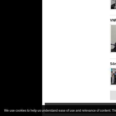
VNF
Sốn
We use cookies to help us understand ease of use and relevance of content. This