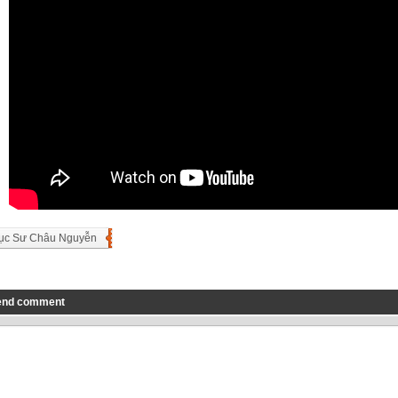
ục Sư Châu Nguyễn
end comment