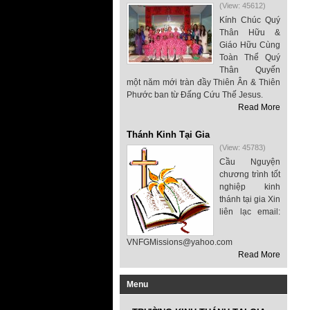
(View: 45612)
Kính Chúc Quý
Thân Hữu &
Giáo Hữu Cùng
Toàn Thể Quý
Thân Quyến
một năm mới tràn đầy Thiên Ân & Thiên
Phước ban từ Đấng Cứu Thế Jesus.
Read More
Thánh Kinh Tại Gia
(View: 45783)
Cầu Nguyện
chương trình tốt
nghiệp kinh
thánh tại gia Xin
liên lạc email:
VNFGMissions@yahoo.com
Read More
Menu