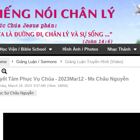
Học Viện / Bible School
Hình Ảnh / Photos
Nhạc Thánh
›
›
ome
Giảng Luận / Sermons
Giảng Luận Truyền Hình (Video)
yết Tâm Phục Vụ Chúa - 2023Mar12 - Ms Châu Nguyễn
rday, March 18, 2023
9:57 AM
(View: 18656)
ục Sư Châu Nguyễn