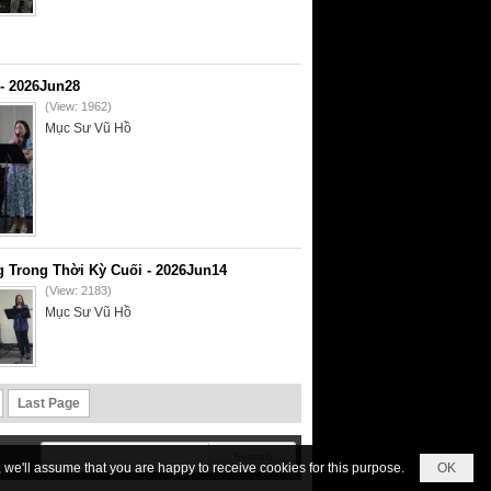
- 2026Jun28
(View: 1962)
Mục Sư Vũ Hồ
 Trong Thời Kỳ Cuối - 2026Jun14
(View: 2183)
Mục Sư Vũ Hồ
Last Page
we'll assume that you are happy to receive cookies for this purpose.
OK