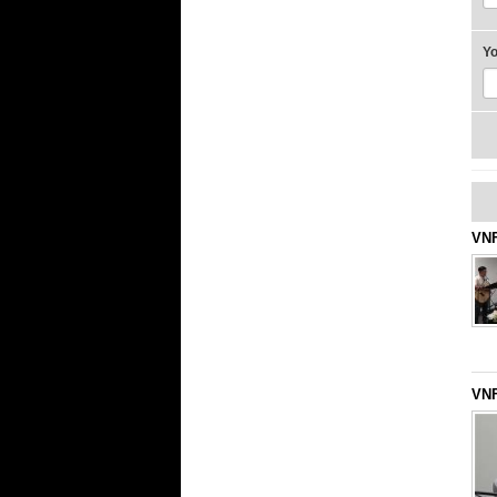
Y
VNF
VNF