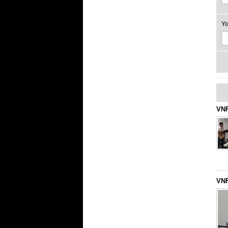
Y
VNF
VNF