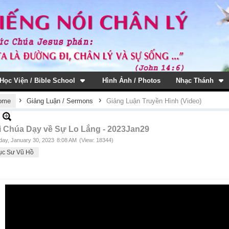
Học Viện / Bible School
Hình Ảnh / Photos
Nhạc Thánh
›
›
ome
Giảng Luận / Sermons
Giảng Luận Truyền Hình (Video)
i Chúa Dạy về Sự Lo Lắng - 2023Jan29
ay, January 30, 2023
8:08 AM
(View: 18344)
ục Sư Vũ Hồ