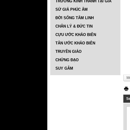
TRƯỜNG KINH THÁNH TẠI GIA
SỨ GIẢ PHÚC ÂM
ĐỜI SỐNG TÂM LINH
CHÂN LÝ & ĐỨC TIN
CỰU ƯỚC KHẢO BIÊN
TÂN ƯỚC KHẢO BIÊN
TRUYỀN GIÁO
CHỨNG ĐẠO
SUY GẪM
M
S