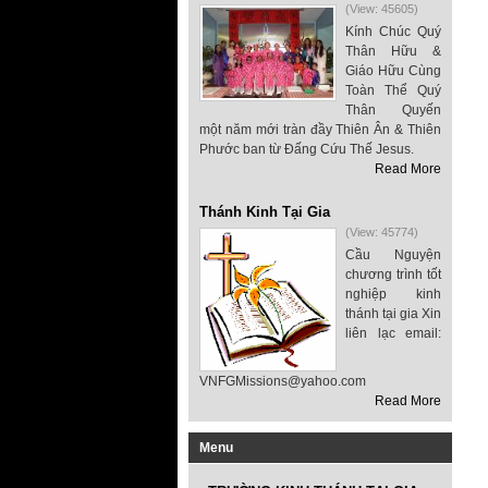
(View: 45605)
Kính Chúc Quý
Thân Hữu &
Giáo Hữu Cùng
Toàn Thể Quý
Thân Quyến
một năm mới tràn đầy Thiên Ân & Thiên
Phước ban từ Đấng Cứu Thế Jesus.
Read More
Thánh Kinh Tại Gia
(View: 45774)
Cầu Nguyện
chương trình tốt
nghiệp kinh
thánh tại gia Xin
liên lạc email:
VNFGMissions@yahoo.com
Read More
Menu