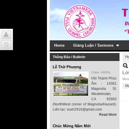
Home
Giảng Luận / Sermons
H
Thông Báo / Bulletin
Lễ Thờ Phượng
Lờ
(View: 44694)
Hội Thánh Phúc
Mond
Âm - 14381
M
Magnolia St.
Westminster,
CA 92683
(NorthWest corner of Magnolia/Hazard).
Liên lạc: vuxh2916@gmail.com
Read More
Chúc Mừng Năm Mới