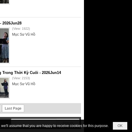
- 2026Jun28
(View: 1922)
Mục Sư Vũ Hồ
 Trong Thời Kỳ Cuối - 2026Jun14
(View: 2153)
Mục Sư Vũ Hồ
Last Page
we'll assume that you are happy to receive cookies for this purpose.
OK