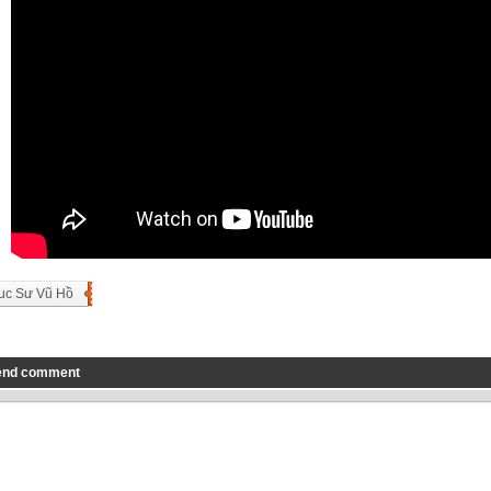
uc Sư Vũ Hồ
end comment