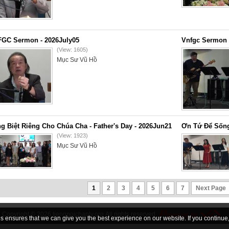
GC Sermon - 2026July05
Vnfgc Sermon 
(View: 1605)
Mục Sư Vũ Hồ
g Biệt Riêng Cho Chúa Cha - Father's Day - 2026Jun21
Ơn Tứ Để Sống
(View: 1923)
Mục Sư Vũ Hồ
1
2
3
4
5
6
7
Next Page
Copyright © 2026
tiengnoichanly.org
All rights reserved
 ensures that we can give you the best experience on our website. If you continue, 