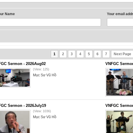
our Name
Your email add
1
2
3
4
5
6
7
Next Page
GC Sermon - 2026Aug02
VNFGC Sermon 
(View: 125)
Mục Sư Vũ Hồ
GC Sermon - 2026July19
VNFGC Sermon 
(View: 1036)
Mục Sư Vũ Hồ