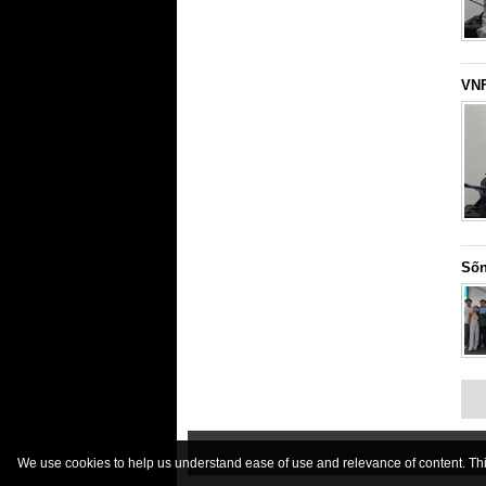
VNF
Sốn
We use cookies to help us understand ease of use and relevance of content. This