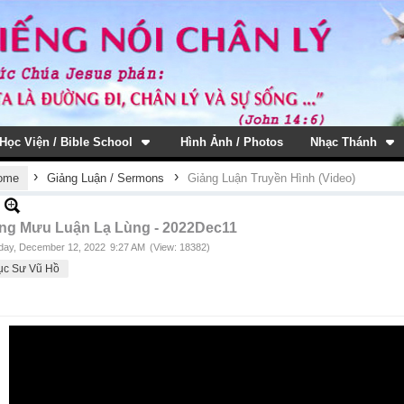
Học Viện / Bible School
Hình Ảnh / Photos
Nhạc Thánh
›
›
ome
Giảng Luận / Sermons
Giảng Luận Truyền Hình (Video)
ng Mưu Luận Lạ Lùng - 2022Dec11
ay, December 12, 2022
9:27 AM
(View: 18382)
ục Sư Vũ Hồ