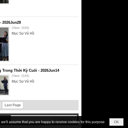
- 2026Jun28
(View: 1916)
Mục Sư Vũ Hồ
 Trong Thời Kỳ Cuối - 2026Jun14
(View: 2143)
Mục Sư Vũ Hồ
Last Page
we'll assume that you are happy to receive cookies for this purpose.
OK