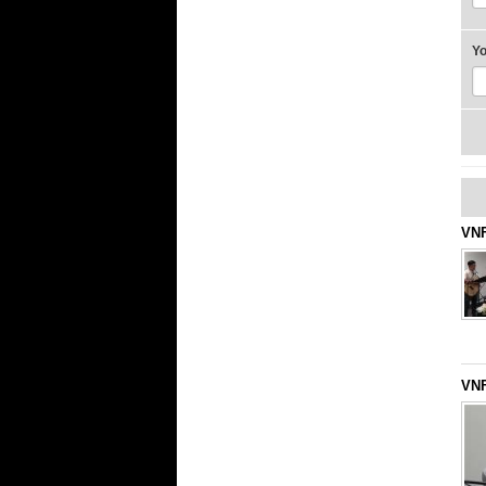
Y
VNF
VNF