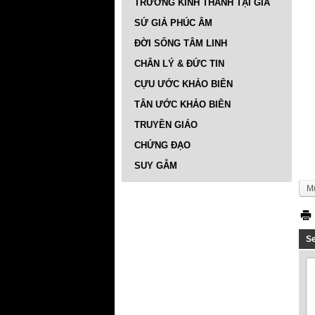
TRƯỜNG KINH THÁNH TẠI GIA
SỨ GIẢ PHÚC ÂM
ĐỜI SỐNG TÂM LINH
CHÂN LÝ & ĐỨC TIN
CỰU ƯỚC KHẢO BIÊN
TÂN ƯỚC KHẢO BIÊN
TRUYỀN GIÁO
CHỨNG ĐẠO
SUY GẪM
M
S