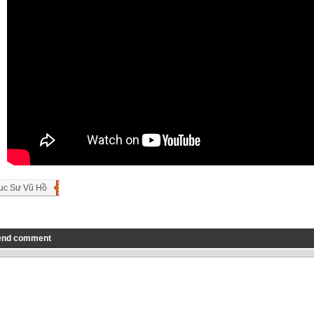
uc Sư Vũ Hồ
end comment