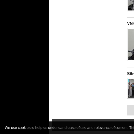
VNF
Sốn
We use cookies to help us understand ease of use and relevance of content. This