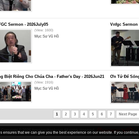
GC Sermon - 2026July05
Vnfgc Sermon 
(View: 1600)
Mục Sư Vũ Hồ
g Biệt Riêng Cho Chúa Cha - Father's Day - 2026Jun21
Ơn Tứ Để Sống
(View: 1916)
Mục Sư Vũ Hồ
1
2
3
4
5
6
7
Next Page
Copyright © 2026
tiengnoichanly.org
All rights reserved
 ensures that we can give you the best experience on our website. If you continue, 