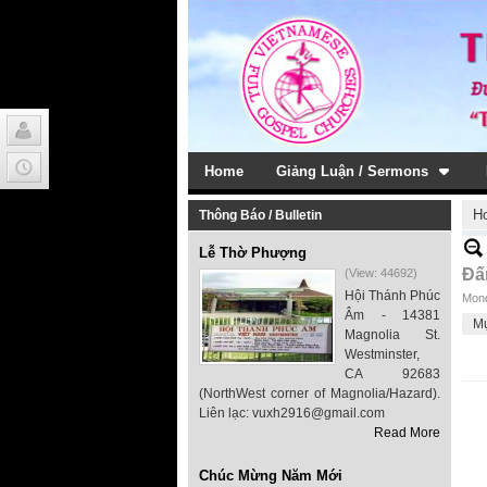
Home
Giảng Luận / Sermons
H
Thông Báo / Bulletin
Lễ Thờ Phượng
Đấ
(View: 44692)
Hội Thánh Phúc
Mond
Âm - 14381
M
Magnolia St.
Westminster,
CA 92683
(NorthWest corner of Magnolia/Hazard).
Liên lạc: vuxh2916@gmail.com
Read More
Chúc Mừng Năm Mới