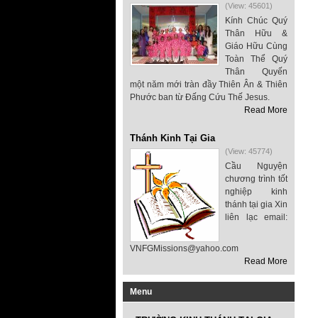
(View: 45601)
Kính Chúc Quý
Thân Hữu &
Giáo Hữu Cùng
Toàn Thể Quý
Thân Quyến
một năm mới tràn đầy Thiên Ân & Thiên
Phước ban từ Đấng Cứu Thế Jesus.
Read More
Thánh Kinh Tại Gia
(View: 45774)
Cầu Nguyện
chương trình tốt
nghiệp kinh
thánh tại gia Xin
liên lạc email:
VNFGMissions@yahoo.com
Read More
Menu