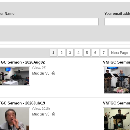
our Name
Your email add
1
2
3
4
5
6
7
Next Page
GC Sermon - 2026Aug02
VNFGC Sermon 
(View: 97)
Mục Sư Vũ Hồ
GC Sermon - 2026July19
VNFGC Sermon 
(View: 1018)
Mục Sư Vũ Hồ