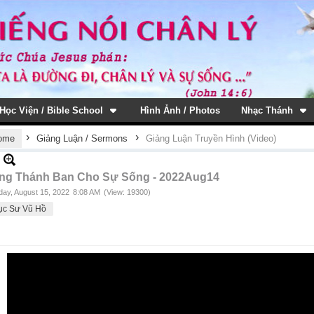
Học Viện / Bible School
Hình Ảnh / Photos
Nhạc Thánh
›
›
ome
Giảng Luận / Sermons
Giảng Luận Truyền Hình (Video)
ng Thánh Ban Cho Sự Sống - 2022Aug14
ay, August 15, 2022
8:08 AM
(View: 19300)
ục Sư Vũ Hồ