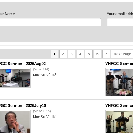
our Name
Your email add
1
2
3
4
5
6
7
Next Page
GC Sermon - 2026Aug02
VNFGC Sermon 
(View: 144)
Mục Sư Vũ Hồ
GC Sermon - 2026July19
VNFGC Sermon 
(View: 1055)
Mục Sư Vũ Hồ