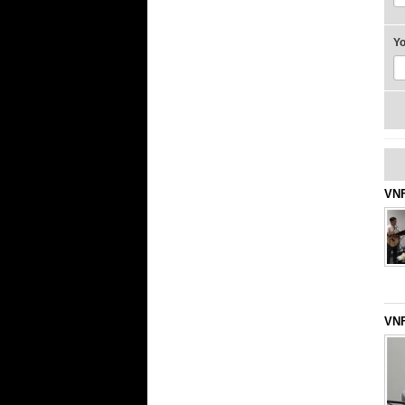
Y
VNF
VNF