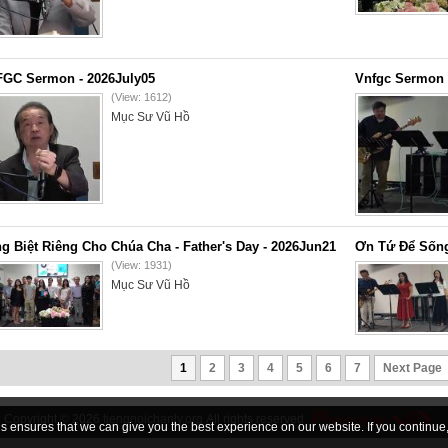
GC Sermon - 2026July05
Vnfgc Sermon 
(View: 1612)
Mục Sư Vũ Hồ
g Biệt Riêng Cho Chúa Cha - Father's Day - 2026Jun21
Ơn Tứ Để Sống
(View: 1931)
Mục Sư Vũ Hồ
1
2
3
4
5
6
7
Next Page
Copyright © 2026
tiengnoichanly.org
All rights reserved
 ensures that we can give you the best experience on our website. If you continue, 