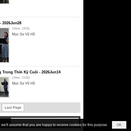
- 2026Jun28
(View: 1926)
Mục Sư Vũ Hồ
 Trong Thời Kỳ Cuối - 2026Jun14
(View: 2158)
Mục Sư Vũ Hồ
Last Page
we'll assume that you are happy to receive cookies for this purpose.
OK