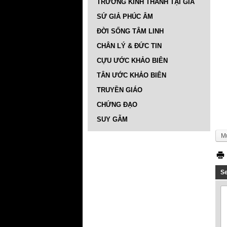
TRƯỜNG KINH THÁNH TẠI GIA
SỨ GIẢ PHÚC ÂM
ĐỜI SỐNG TÂM LINH
CHÂN LÝ & ĐỨC TIN
CỰU ƯỚC KHẢO BIÊN
TÂN ƯỚC KHẢO BIÊN
TRUYỀN GIÁO
CHỨNG ĐẠO
SUY GẪM
M
S