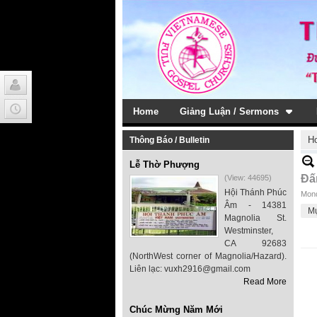
Home
Giảng Luận / Sermons
H
Thông Báo / Bulletin
Lễ Thờ Phượng
Đấ
(View: 44695)
Hội Thánh Phúc
Mond
Âm - 14381
M
Magnolia St.
Westminster,
CA 92683
(NorthWest corner of Magnolia/Hazard).
Liên lạc: vuxh2916@gmail.com
Read More
Chúc Mừng Năm Mới