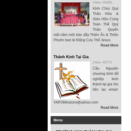
(View: 45606)
Kính Chúc Quý
Thân Hữu &
Giáo Hữu Cùng
Toàn Thể Quý
Thân Quyến
một năm mới tràn đầy Thiên Ân & Thiên
Phước ban từ Đấng Cứu Thế Jesus.
Read More
Thánh Kinh Tại Gia
(View: 45777)
Cầu Nguyện
chương trình tốt
nghiệp kinh
thánh tại gia Xin
liên lạc email:
VNFGMissions@yahoo.com
Read More
Menu