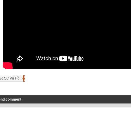
uc Sư Vũ Hồ
end comment