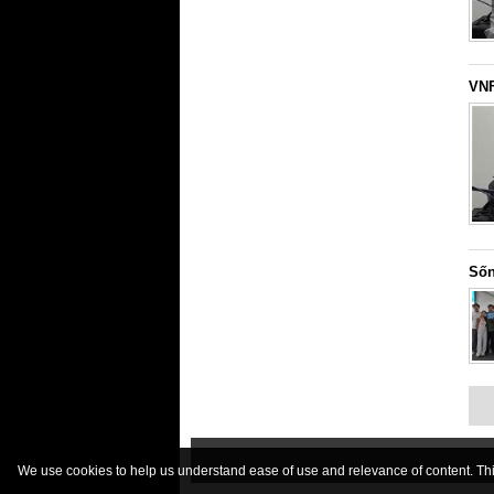
VNF
Sốn
We use cookies to help us understand ease of use and relevance of content. This