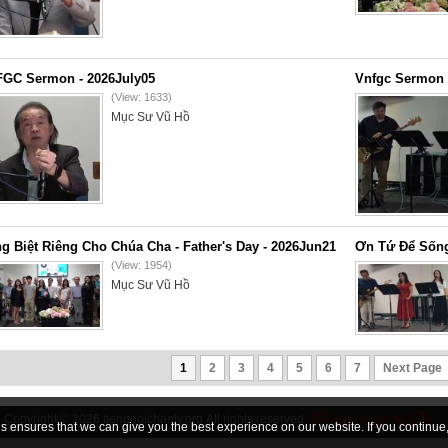
GC Sermon - 2026July05
Vnfgc Sermon 
(View: 1633)
Mục Sư Vũ Hồ
g Biệt Riêng Cho Chúa Cha - Father's Day - 2026Jun21
Ơn Tứ Để Sống
(View: 1954)
Mục Sư Vũ Hồ
1
2
3
4
5
6
7
Next Page
Copyright © 2026
tiengnoichanly.org
All rights reserved
 ensures that we can give you the best experience on our website. If you continue, 