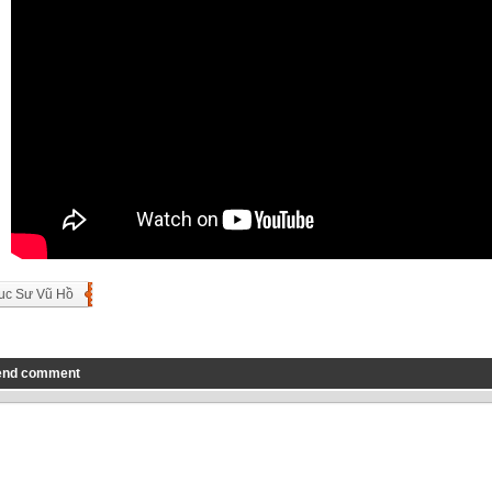
uc Sư Vũ Hồ
end comment