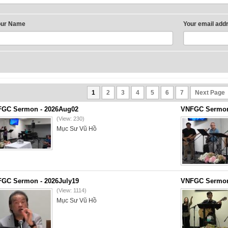
our Name
Your email add
1
2
3
4
5
6
7
Next Page
GC Sermon - 2026Aug02
VNFGC Sermon 
(View: 230)
Mục Sư Vũ Hồ
GC Sermon - 2026July19
VNFGC Sermon 
(View: 1114)
Mục Sư Vũ Hồ