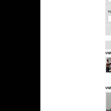
Y
VNF
VNF