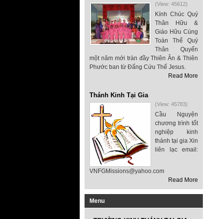
(View: 45612)
Kính Chúc Quý
Thân Hữu &
Giáo Hữu Cùng
Toàn Thể Quý
Thân Quyến
một năm mới tràn đầy Thiên Ân & Thiên
Phước ban từ Đấng Cứu Thế Jesus.
Read More
Thánh Kinh Tại Gia
(View: 45783)
Cầu Nguyện
chương trình tốt
nghiệp kinh
thánh tại gia Xin
liên lạc email:
VNFGMissions@yahoo.com
Read More
Menu