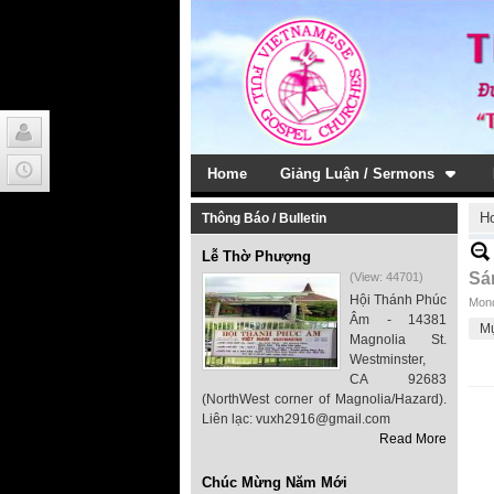
Home
Giảng Luận / Sermons
H
Thông Báo / Bulletin
Lễ Thờ Phượng
Sá
(View: 44701)
Hội Thánh Phúc
Mond
Âm - 14381
M
Magnolia St.
Westminster,
CA 92683
(NorthWest corner of Magnolia/Hazard).
Liên lạc: vuxh2916@gmail.com
Read More
Chúc Mừng Năm Mới