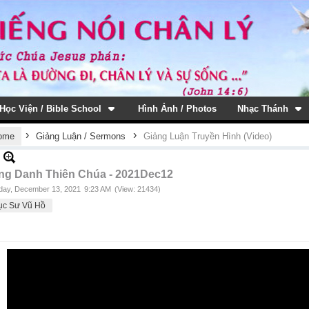
Học Viện / Bible School
Hình Ảnh / Photos
Nhạc Thánh
›
›
ome
Giảng Luận / Sermons
Giảng Luận Truyền Hình (Video)
ng Danh Thiên Chúa - 2021Dec12
ay, December 13, 2021
9:23 AM
(View: 21434)
ục Sư Vũ Hồ