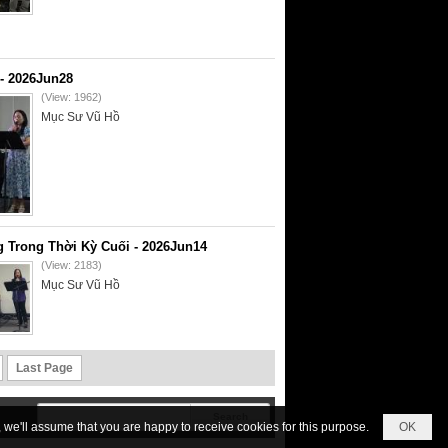
- 2026Jun28
(View: 1962)
Mục Sư Vũ Hồ
 Trong Thời Kỳ Cuối - 2026Jun14
(View: 2183)
Mục Sư Vũ Hồ
Last Page
we'll assume that you are happy to receive cookies for this purpose.
OK