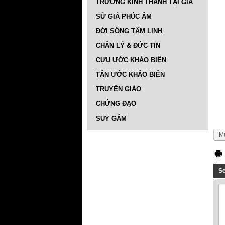
TRƯỜNG KINH THÁNH TẠI GIA
SỨ GIẢ PHÚC ÂM
ĐỜI SỐNG TÂM LINH
CHÂN LÝ & ĐỨC TIN
CỰU ƯỚC KHẢO BIÊN
TÂN ƯỚC KHẢO BIÊN
TRUYỀN GIÁO
CHỨNG ĐẠO
SUY GẪM
M
S