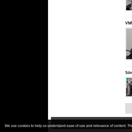
VNF
Sốn
We use cookies to help us understand ease of use and relevance of content. This