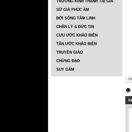
TRƯỜNG KINH THÁNH TẠI GIA
SỨ GIẢ PHÚC ÂM
ĐỜI SỐNG TÂM LINH
CHÂN LÝ & ĐỨC TIN
CỰU ƯỚC KHẢO BIÊN
TÂN ƯỚC KHẢO BIÊN
TRUYỀN GIÁO
CHỨNG ĐẠO
SUY GẪM
M
S