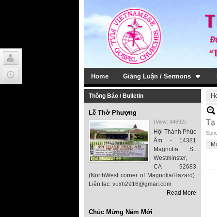
Home
Giảng Luận / Sermons
H
Thông Báo / Bulletin
Lễ Thờ Phượng
Tạ
(View: 44692)
Hội Thánh Phúc
Sund
Âm - 14381
M
Magnolia St.
Westminster,
CA 92683
(NorthWest corner of Magnolia/Hazard).
Liên lạc: vuxh2916@gmail.com
Read More
Chúc Mừng Năm Mới