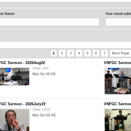
our Name
Your email add
1
2
3
4
5
6
7
Next Page
GC Sermon - 2026Aug02
VNFGC Sermon 
(View: 102)
Mục Sư Vũ Hồ
GC Sermon - 2026July19
VNFGC Sermon 
(View: 1021)
Mục Sư Vũ Hồ