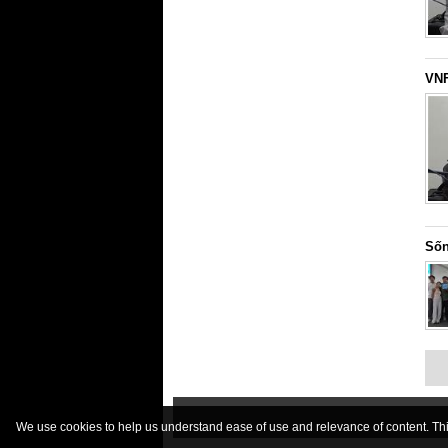
VNF
Sốn
We use cookies to help us understand ease of use and relevance of content. This