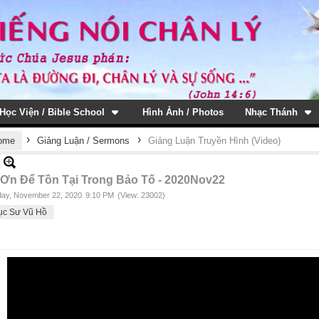
Học Viện / Bible School
Hình Ảnh / Photos
Nhạc Thánh
›
›
ome
Giảng Luận / Sermons
Giảng Luận Truyền Hình (Video)
 Ơn Để Tồn Tại Trong Bảo Tố - 2020Nov22
ay, November 22, 2020
9:10 PM
(View: 23002)
ục Sư Vũ Hồ