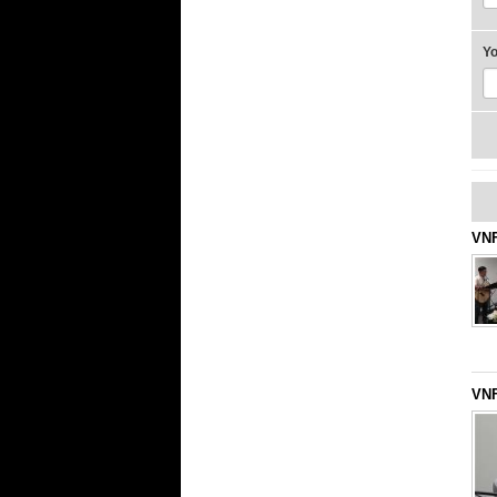
Y
VNF
VNF