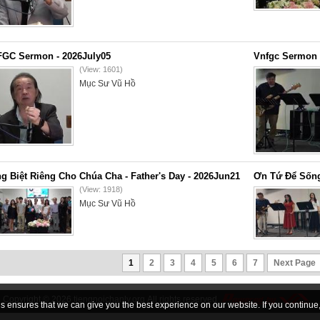
GC Sermon - 2026July05
Vnfgc Sermon 
(View: 1601)
Mục Sư Vũ Hồ
g Biệt Riêng Cho Chúa Cha - Father's Day - 2026Jun21
Ơn Tứ Để Sống
(View: 1918)
Mục Sư Vũ Hồ
1
2
3
4
5
6
7
Next Page
Copyright © 2026
tiengnoichanly.org
All rights reserved
 ensures that we can give you the best experience on our website. If you continue, 