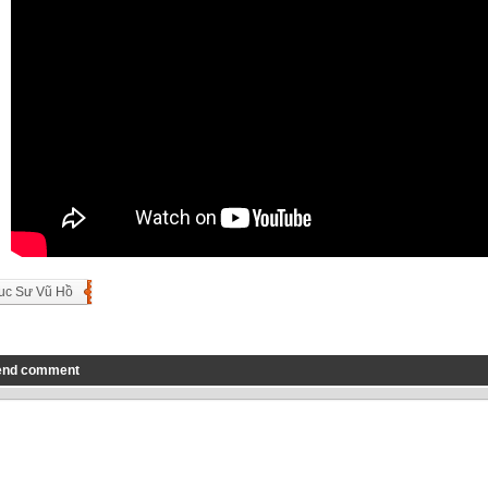
uc Sư Vũ Hồ
end comment