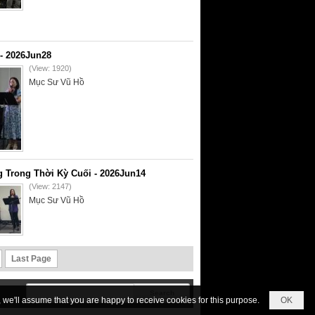
- 2026Jun28
(View: 1920)
Mục Sư Vũ Hồ
 Trong Thời Kỳ Cuối - 2026Jun14
(View: 2147)
Mục Sư Vũ Hồ
Last Page
we'll assume that you are happy to receive cookies for this purpose.
OK