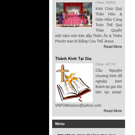
(View: 45604)
Kính Chúc Quý
Thân Hữu &
Giáo Hữu Cùng
Toàn Thể Quý
Thân Quyến
một năm mới tràn đầy Thiên Ân & Thiên
Phước ban từ Đấng Cứu Thế Jesus.
Read More
Thánh Kinh Tại Gia
(View: 45774)
Cầu Nguyện
chương trình tốt
nghiệp kinh
thánh tại gia Xin
liên lạc email:
VNFGMissions@yahoo.com
Read More
Menu