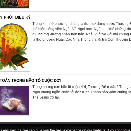
Y PHÚT DIỆU KỲ
Trong khi thờ phượng, chúng ta đơn sơ đứng trước Thượng Đ
thể hiện công việc Ngài. Và Ngài làm. Ngài lau khô những dò
dịu những đường nhăn trên trán. Ngài vuốt ve đôi má chúng ta
ta thờ phượng Ngài. Các Nhà Thông thái đi tìm Con Thượng Đ
 TOÀN TRONG BÃO TỐ CUỘC ĐỜI
Trong những cơn bão tố cuộc đời, Thượng Đế ở đâu? Trong tấ
Ngài không ngăn chận tội ác? Kinh Thánh bảo đảm chúng ta 
Thế Jesus trở lại.
Copyright © 2026
tiengnoichanly.org
All rights reserved
 ensures that we can give you the best experience on our website. If you continue, 