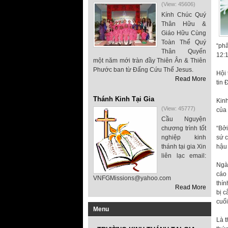
(View: 45606)
Kính Chúc Quý
Thân Hữu &
Giáo Hữu Cùng
Toàn Thể Quý
“phâ
Thân Quyến
12:1
một năm mới tràn đầy Thiên Ân & Thiên
Phước ban từ Đấng Cứu Thế Jesus.
Hội 
Read More
tin 
Thánh Kinh Tại Gia
Kinh
(View: 45777)
của 
Cầu Nguyện
chương trình tốt
“Bởi
nghiệp kinh
sứ c
thánh tại gia Xin
hậu 
liên lạc email:
Ngày
cáo 
VNFGMissions@yahoo.com
thín
Read More
bị c
cuối
Menu
Là t