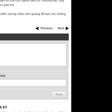
 biệt lời của con người (đến từ Thượng Đế), hay
 gian trá.
g chiếc vương miện vinh quang để ban cho những
Previous
Next
ress
A KỲ