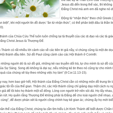
thể xác ấy là Thần Linh của Thượng
Jesus đã đến trong thể xác, thì không
Đấng Christ mà anh em đã nghe nó đan
Động từ “nhận thức” theo chữ Greek (
n biệt”, khi một người tín đồ được “ân tứ nhận thức”, có thể phân biệt đâu là thần li
0).
thánh của Chúa Cứu Thế luôn luôn chống lại tà thuyết của các dị đạo và các tà g
Đấng Christ Jesus là Thượng Đế.
 Thánh có rất nhiều lời cảnh cáo về các tiên tri giả nầy, vì chúng cũng là một đe d
Hội thánh đầu tiên. Sứ đồ Paul cũng cảnh cáo các Hội thánh ở Corinth:
 những người đó là sứ đồ giả, những kẻ rao truyền dối trá, tự cho mình là sứ đồ củ
ủa Sự Sáng. Song đó không là đại sự, nếu những kẻ tin theo nó cũng tự cho mình l
quả của chúng sẽ tùy theo những việc họ làm” (II Cor.11:13-15).
 nay, hơn bao giờ hết, Hội thánh của Đấng Christ cần có những môn đồ trung tín
giác tội lỗi của thế gian. Thậm chí, các Hội thánh cũng chỉ giảng dạy một cách ru n
h giả để lôi kéo họ thành một số đông. Lòng con người trở nên sỏi đá. Họ lấy nhau
ắn rứt. Họ quên rằng Thượng Đế không phải là Đấng để cho loài người chế nhạo, để
 cùng”, để được phán xét là người công chính hay kẻ gian ác; chừng ấy họ mới bi
hân thể của Đấng Christ, chúng ta cần tìm hiểu Lời Kinh Thánh để biết được Chân