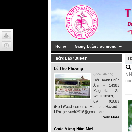
Home
Giảng Luận / Sermons
H
Thông Báo / Bulletin
Lễ Thờ Phượng
NH
(View: 44695)
Hội Thánh Phúc
Frid
Âm - 14381
Magnolia St.
Westminster,
CA 92683
(NorthWest corner of Magnolia/Hazard).
Liên lạc: vuxh2916@gmail.com
Read More
Chúc Mừng Năm Mới