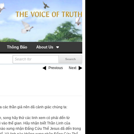
Thông Báo
About Us
Previous
Next
a các thần giả nên đã cảnh giác chúng ta:
h, song hãy thử các linh xem có phải đến từ
đi vào thế gian. Hãy nhận biết Thần Linh của
nào xưng nhận Đấng Cứu Thế Jesus đã đến trong