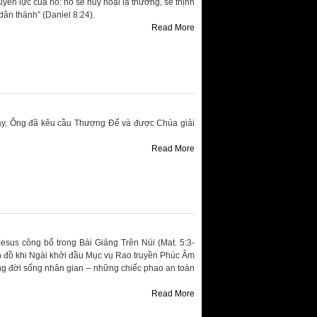
ền lực của nó: nó sẽ hủy hoại lạ thường, sẽ thịnh
ân thánh” (Daniel 8:24).
Read More
gày, Ông đã kêu cầu Thượng Đế và được Chúa giải
Read More
sus công bố trong Bài Giảng Trên Núi (Mat. 5:3-
n đồ khi Ngài khởi đầu Mục vụ Rao truyền Phúc Âm
g đời sống nhân gian – những chiếc phao an toàn
Read More