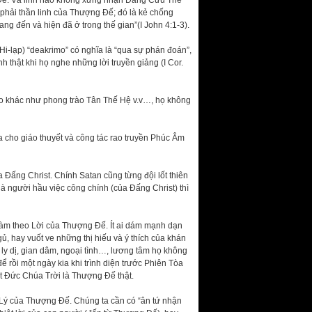
 Đế. Và linh nào không xưng nhận Đấng Cứu Thế
 phải thần linh của Thượng Đế; đó là kẻ chống
g đến và hiện đã ở trong thế gian”(I John 4:1-3).
Hi-lạp) “deakrimo” có nghĩa là “qua sự phán đoán”,
nh thật khi họ nghe những lời truyền giảng (I Cor.
iáo khác như phong trào Tân Thế Hệ v.v…, họ không
ọa cho giáo thuyết và công tác rao truyền Phúc Âm
a Đấng Christ. Chính Satan cũng từng đội lốt thiên
à người hầu việc công chính (của Đấng Christ) thì
 làm theo Lời của Thượng Đế. Ít ai dám mạnh dạn
gủ, hay vuốt ve những thị hiếu và ý thích của khán
, ly dị, gian dâm, ngoại tình…, lương tâm họ không
 rồi một ngày kia khi trình diện trước Phiên Tòa
ết Đức Chúa Trời là Thượng Đế thật.
 Lý của Thượng Đế. Chúng ta cần có “ân tứ nhận