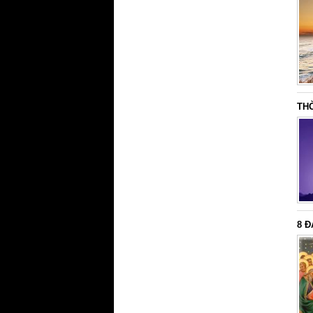
TH
8 Đ