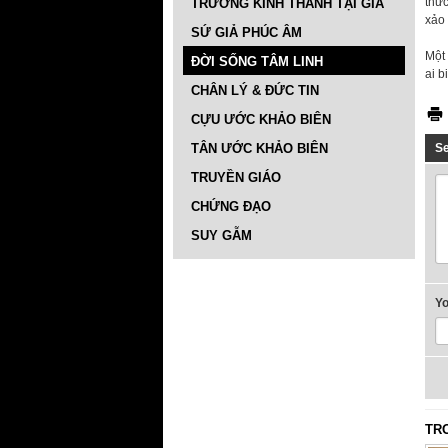
thức
TRƯỜNG KINH THÁNH TẠI GIA
xảo
SỨ GIẢ PHÚC ÂM
Một
ĐỜI SỐNG TÂM LINH
ai b
CHÂN LÝ & ĐỨC TIN
CỰU ƯỚC KHẢO BIÊN
TÂN ƯỚC KHẢO BIÊN
S
TRUYỀN GIÁO
CHỨNG ĐẠO
SUY GẪM
Y
TR