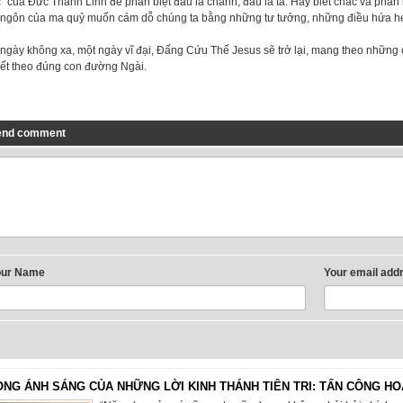
” của Đức Thánh Linh để phân biệt đâu là chánh, đâu là tà. Hãy biết chắc và phân
 ngôn của ma quỷ muốn cám dỗ chúng ta bằng những tư tưởng, những điều hứa hẹn
 ngày không xa, một ngày vĩ đại, Đấng Cứu Thế Jesus sẽ trở lại, mang theo nhữn
iết theo đúng con đường Ngài.
end comment
our Name
Your email add
ONG ÁNH SÁNG CỦA NHỮNG LỜI KINH THÁNH TIÊN TRI: TẤN CÔNG HO