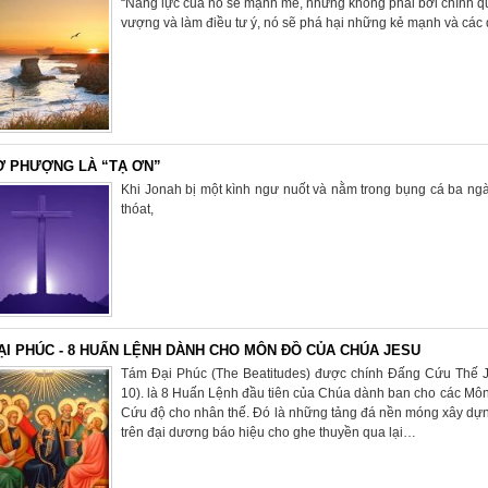
“Năng lực của nó sẽ mạnh mẽ, nhưng không phải bởi chính quy
vượng và làm điều tư ý, nó sẽ phá hại những kẻ mạnh và các d
Ờ PHƯỢNG LÀ “TẠ ƠN”
Khi Jonah bị một kình ngư nuốt và nằm trong bụng cá ba n
thóat,
ẠI PHÚC - 8 HUẤN LỆNH DÀNH CHO MÔN ĐỒ CỦA CHÚA JESU
Tám Đại Phúc (The Beatitudes) được chính Đấng Cứu Thế Je
10). là 8 Huấn Lệnh đầu tiên của Chúa dành ban cho các Mô
Cứu độ cho nhân thế. Đó là những tảng đá nền móng xây dựn
trên đại dương báo hiệu cho ghe thuyền qua lại…