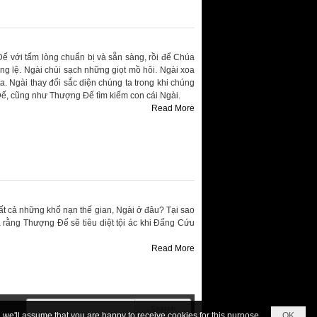
ế với tấm lòng chuẩn bị và sẵn sàng, rồi để Chúa
ng lệ. Ngài chùi sạch những giọt mồ hôi. Ngài xoa
. Ngài thay đổi sắc diện chúng ta trong khi chúng
ế, cũng như Thượng Đế tìm kiếm con cái Ngài.
Read More
t cả những khổ nạn thế gian, Ngài ở đâu? Tại sao
rằng Thượng Đế sẽ tiêu diệt tội ác khi Đấng Cứu
Read More
we'll assume that you are happy to receive cookies for this purpose.
OK