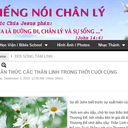
Học Viện / Bible School
Hình Ảnh / Photos
Nhạc Thánh
›
ome
ĐỜI SỐNG TÂM LINH
ẬN THỨC CÁC THẦN LINH TRONG THỜI CUỐI CÙNG
ay, September 3, 2010
12:00 AM
(View: 5661)
Sứ đồ John biết trước sự xuất hiện củ
“Anh em yêu dấu, chớ tin mọi thần lin
Thượng Đế; bởi nhiều tiên tri giả đã 
Thượng Đế nhờ điều nầy: Thần Linh 