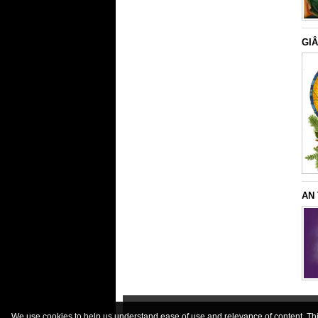
GIÂ
AN
We use cookies to help us understand ease of use and relevance of content. This