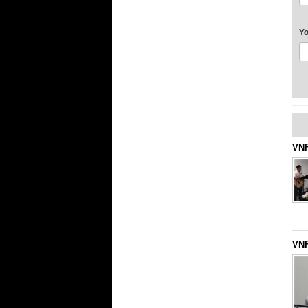
Y
VNF
VNF