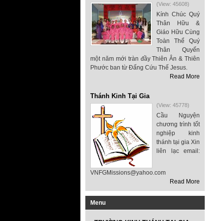
(View: 45608)
Kính Chúc Quý
Thân Hữu &
Giáo Hữu Cùng
Toàn Thể Quý
Thân Quyến
một năm mới tràn đầy Thiên Ân & Thiên
Phước ban từ Đấng Cứu Thế Jesus.
Read More
Thánh Kinh Tại Gia
(View: 45778)
Cầu Nguyện
chương trình tốt
nghiệp kinh
thánh tại gia Xin
liên lạc email:
VNFGMissions@yahoo.com
Read More
Menu