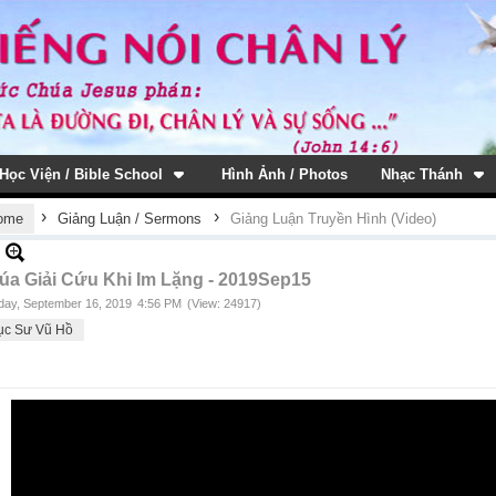
Học Viện / Bible School
Hình Ảnh / Photos
Nhạc Thánh
›
›
ome
Giảng Luận / Sermons
Giảng Luận Truyền Hình (Video)
úa Giải Cứu Khi Im Lặng - 2019Sep15
ay, September 16, 2019
4:56 PM
(View: 24917)
ục Sư Vũ Hồ