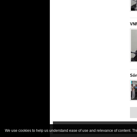
VNF
Sốn
We use cookies to help us understand ease of use and relevance of content. This