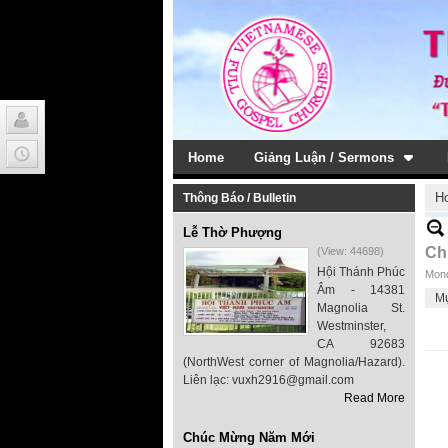
Home
Giảng Luận / Sermons
H
Thông Báo / Bulletin
Lễ Thờ Phượng
Ch
(View: 44698)
Hội Thánh Phúc
Mond
Âm - 14381
M
Magnolia St.
Westminster,
CA 92683
(NorthWest corner of Magnolia/Hazard).
Liên lạc: vuxh2916@gmail.com
Read More
Chúc Mừng Năm Mới