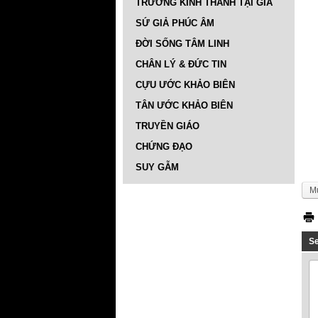
TRƯỜNG KINH THÁNH TẠI GIA
SỨ GIẢ PHÚC ÂM
ĐỜI SỐNG TÂM LINH
CHÂN LÝ & ĐỨC TIN
CỰU ƯỚC KHẢO BIÊN
TÂN ƯỚC KHẢO BIÊN
TRUYỀN GIÁO
CHỨNG ĐẠO
SUY GẪM
M
S