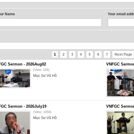
our Name
Your email add
1
2
3
4
5
6
7
Next Page
GC Sermon - 2026Aug02
VNFGC Sermon 
(View: 156)
Mục Sư Vũ Hồ
GC Sermon - 2026July19
VNFGC Sermon 
(View: 1058)
Mục Sư Vũ Hồ