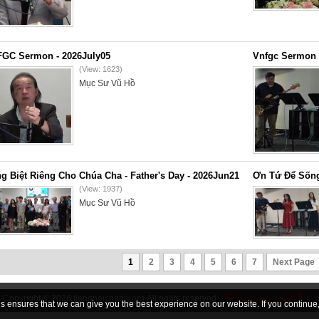
GC Sermon - 2026July05
Vnfgc Sermon 
(View: 1623)
Mục Sư Vũ Hồ
g Biệt Riêng Cho Chúa Cha - Father's Day - 2026Jun21
Ơn Tứ Để Sống
(View: 1937)
Mục Sư Vũ Hồ
1
2
3
4
5
6
7
Next Page
Copyright © 2026
tiengnoichanly.org
All rights reserved
 ensures that we can give you the best experience on our website. If you continue, 