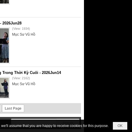
- 2026Jun28
(View: 1934)
Mục Sư Vũ Hồ
 Trong Thời Kỳ Cuối - 2026Jun14
(View: 2162)
Mục Sư Vũ Hồ
Last Page
we'll assume that you are happy to receive cookies for this purpose.
OK