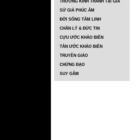
TRƯỜNG KINH THÁNH TẠI GIA
SỨ GIẢ PHÚC ÂM
ĐỜI SỐNG TÂM LINH
CHÂN LÝ & ĐỨC TIN
CỰU ƯỚC KHẢO BIÊN
TÂN ƯỚC KHẢO BIÊN
TRUYỀN GIÁO
CHỨNG ĐẠO
SUY GẪM