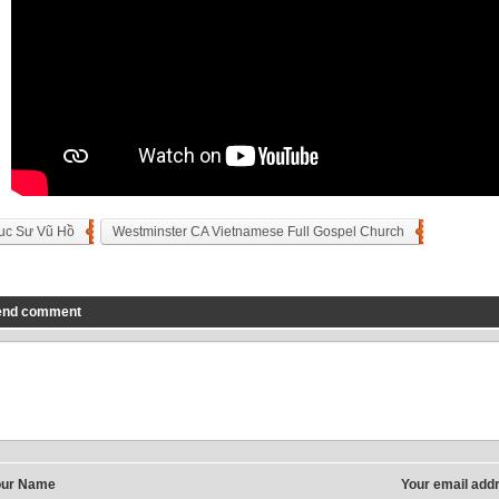
uc Sư Vũ Hồ
Westminster CA Vietnamese Full Gospel Church
end comment
our Name
Your email add