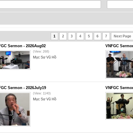
1
2
3
4
5
6
7
Next Page
GC Sermon - 2026Aug02
VNFGC Sermon 
(View: 268)
Mục Sư Vũ Hồ
GC Sermon - 2026July19
VNFGC Sermon 
(View: 1140)
Mục Sư Vũ Hồ