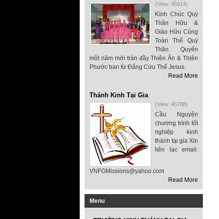
(View: 45614)
Kính Chúc Quý
Thân Hữu &
Giáo Hữu Cùng
Toàn Thể Quý
Thân Quyến
một năm mới tràn đầy Thiên Ân & Thiên
Phước ban từ Đấng Cứu Thế Jesus.
Read More
Thánh Kinh Tại Gia
(View: 45788)
Cầu Nguyện
chương trình tốt
nghiệp kinh
thánh tại gia Xin
liên lạc email:
VNFGMissions@yahoo.com
Read More
Menu