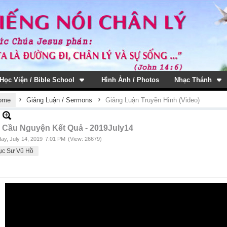
Học Viện / Bible School
Hình Ảnh / Photos
Nhạc Thánh
›
›
ome
Giảng Luận / Sermons
Giảng Luận Truyền Hình (Video)
 Cầu Nguyện Kết Quả - 2019July14
ay, July 14, 2019
7:01 PM
(View: 26679)
ục Sư Vũ Hồ