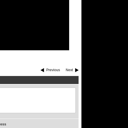
Previous
Next
ress