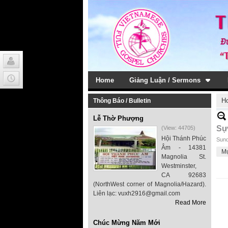
Home
Giảng Luận / Sermons
H
Thông Báo / Bulletin
Lễ Thờ Phượng
Sự
(View: 44705)
Hội Thánh Phúc
Sund
Âm - 14381
M
Magnolia St.
Westminster,
CA 92683
(NorthWest corner of Magnolia/Hazard).
Liên lạc: vuxh2916@gmail.com
Read More
Chúc Mừng Năm Mới