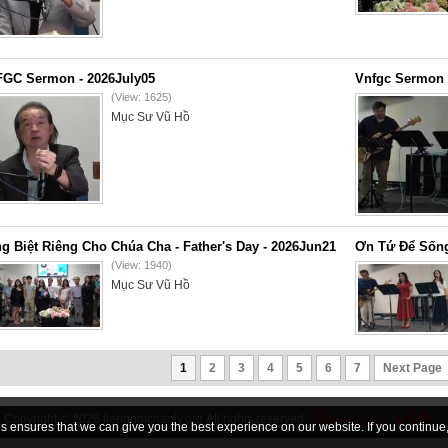
GC Sermon - 2026July05
Vnfgc Sermon 
(View: 1625)
Mục Sư Vũ Hồ
g Biệt Riêng Cho Chúa Cha - Father's Day - 2026Jun21
Ơn Tứ Để Sống
(View: 1940)
Mục Sư Vũ Hồ
1
2
3
4
5
6
7
Next Page
Copyright © 2026
tiengnoichanly.org
All rights reserved
 ensures that we can give you the best experience on our website. If you continue, 