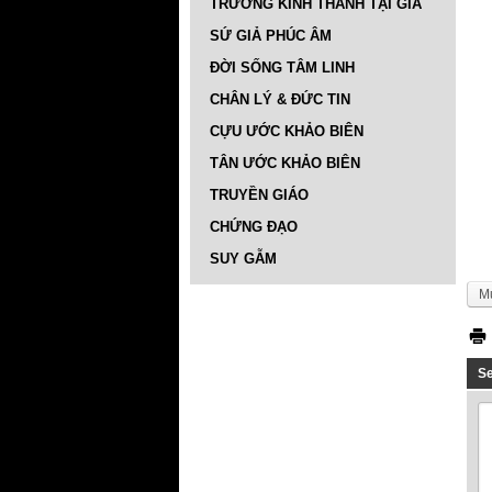
TRƯỜNG KINH THÁNH TẠI GIA
SỨ GIẢ PHÚC ÂM
ĐỜI SỐNG TÂM LINH
CHÂN LÝ & ĐỨC TIN
CỰU ƯỚC KHẢO BIÊN
TÂN ƯỚC KHẢO BIÊN
TRUYỀN GIÁO
CHỨNG ĐẠO
SUY GẪM
M
S