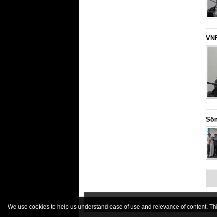
VNF
Sốn
We use cookies to help us understand ease of use and relevance of content. This