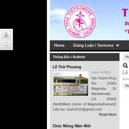
Home
Giảng Luận / Sermons
H
Thông Báo / Bulletin
Lễ Thờ Phượng
Lể
(View: 44698)
Hội Thánh Phúc
Sund
Âm - 14381
M
Magnolia St.
Westminster,
CA 92683
(NorthWest corner of Magnolia/Hazard).
Liên lạc: vuxh2916@gmail.com
Read More
Chúc Mừng Năm Mới