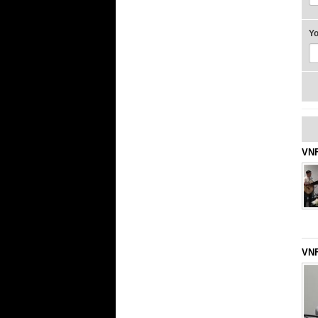
Y
VNF
VNF