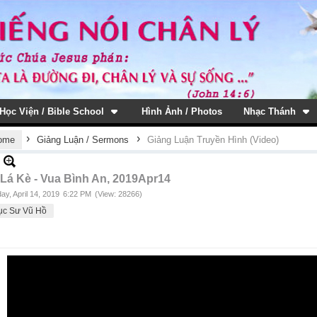
Học Viện / Bible School
Hình Ảnh / Photos
Nhạc Thánh
›
›
ome
Giảng Luận / Sermons
Giảng Luận Truyền Hình (Video)
 Lá Kè - Vua Bình An, 2019Apr14
ay, April 14, 2019
6:22 PM
(View: 28266)
ục Sư Vũ Hồ