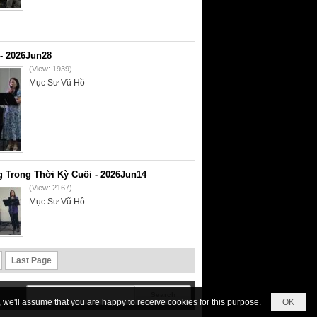
- 2026Jun28
(View: 1939)
Mục Sư Vũ Hồ
 Trong Thời Kỳ Cuối - 2026Jun14
(View: 2167)
Mục Sư Vũ Hồ
Last Page
we'll assume that you are happy to receive cookies for this purpose.
OK