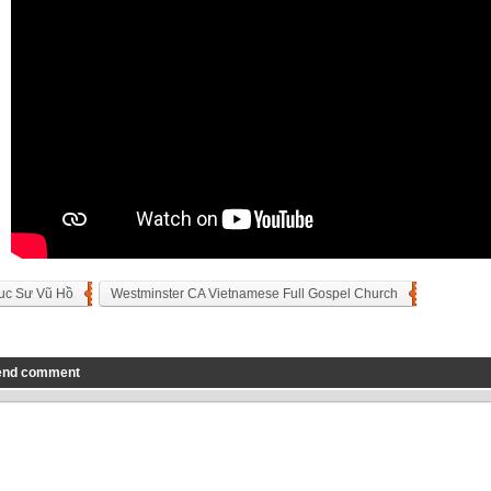
uc Sư Vũ Hồ
Westminster CA Vietnamese Full Gospel Church
end comment