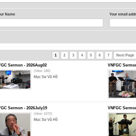
our Name
Your email add
1
2
3
4
5
6
7
Next Page
GC Sermon - 2026Aug02
VNFGC Sermon 
(View: 180)
Mục Sư Vũ Hồ
GC Sermon - 2026July19
VNFGC Sermon 
(View: 1072)
Mục Sư Vũ Hồ