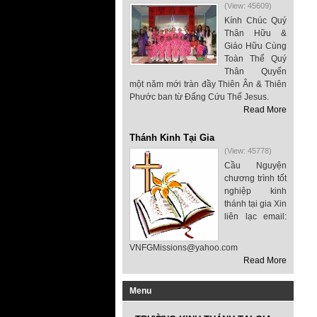
(View: 45609)
Kính Chúc Quý
Thân Hữu &
Giáo Hữu Cùng
Toàn Thể Quý
Thân Quyến
một năm mới tràn đầy Thiên Ân & Thiên
Phước ban từ Đấng Cứu Thế Jesus.
Read More
Thánh Kinh Tại Gia
(View: 45778)
Cầu Nguyện
chương trình tốt
nghiệp kinh
thánh tại gia Xin
liên lạc email:
VNFGMissions@yahoo.com
Read More
Menu