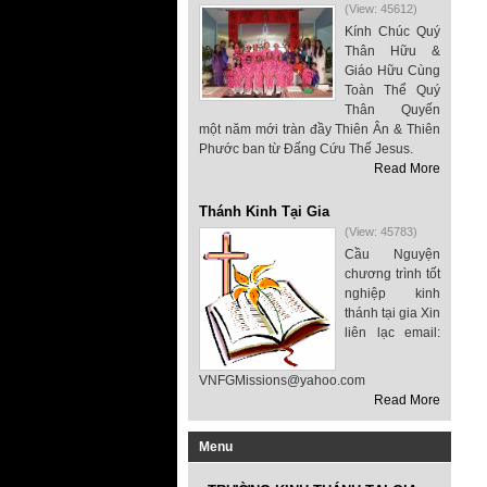
(View: 45612)
Kính Chúc Quý
Thân Hữu &
Giáo Hữu Cùng
Toàn Thể Quý
Thân Quyến
một năm mới tràn đầy Thiên Ân & Thiên
Phước ban từ Đấng Cứu Thế Jesus.
Read More
Thánh Kinh Tại Gia
(View: 45783)
Cầu Nguyện
chương trình tốt
nghiệp kinh
thánh tại gia Xin
liên lạc email:
VNFGMissions@yahoo.com
Read More
Menu