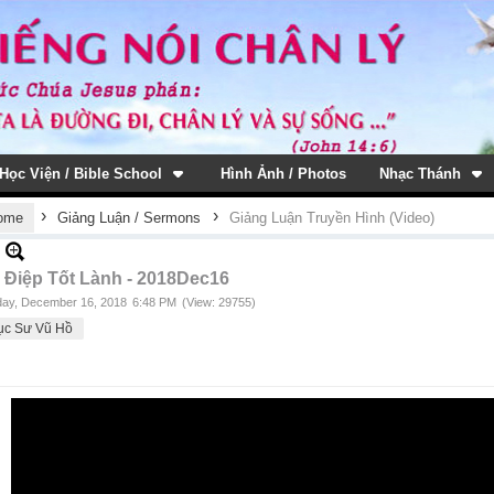
Học Viện / Bible School
Hình Ảnh / Photos
Nhạc Thánh
›
›
ome
Giảng Luận / Sermons
Giảng Luận Truyền Hình (Video)
 Điệp Tốt Lành - 2018Dec16
ay, December 16, 2018
6:48 PM
(View: 29755)
ục Sư Vũ Hồ