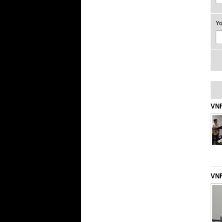
Y
VNF
VNF