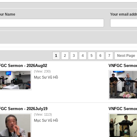
our Name
Your email add
1
2
3
4
5
6
7
Next Page
GC Sermon - 2026Aug02
VNFGC Sermon 
(View: 230)
Mục Sư Vũ Hồ
GC Sermon - 2026July19
VNFGC Sermon 
(View: 1113)
Mục Sư Vũ Hồ