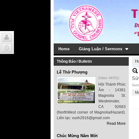
Home
Giảng Luận / Sermons
H
Thông Báo / Bulletin
Lễ Thờ Phượng
Sứ
(View: 44701)
Hội Thánh Phúc
Sund
Âm - 14381
M
Magnolia St.
Westminster,
CA 92683
(NorthWest corner of Magnolia/Hazard).
Liên lạc: vuxh2916@gmail.com
Read More
Chúc Mừng Năm Mới