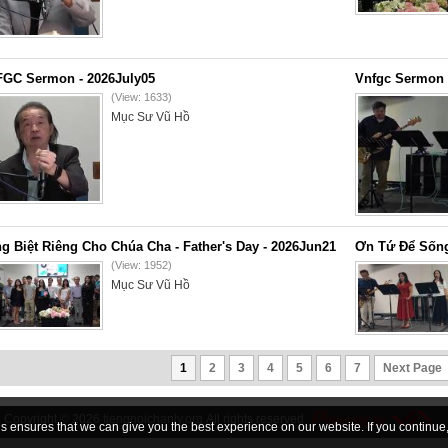
GC Sermon - 2026July05
Vnfgc Sermon 
(View: 1633)
Mục Sư Vũ Hồ
g Biệt Riêng Cho Chúa Cha - Father's Day - 2026Jun21
Ơn Tứ Để Sống
(View: 1952)
Mục Sư Vũ Hồ
1
2
3
4
5
6
7
Next Page
Copyright © 2026
tiengnoichanly.org
All rights reserved
 ensures that we can give you the best experience on our website. If you continue, 