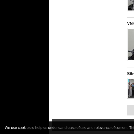
VNF
Sốn
We use cookies to help us understand ease of use and relevance of content. This