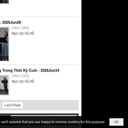
- 2026Jun28
(View: 1962)
Mục Sư Vũ Hồ
 Trong Thời Kỳ Cuối - 2026Jun14
(View: 2183)
Mục Sư Vũ Hồ
Last Page
we'll assume that you are happy to receive cookies for this purpose.
OK