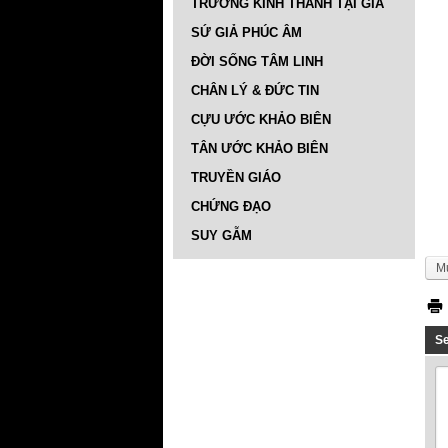
TRƯỜNG KINH THÁNH TẠI GIA
SỨ GIẢ PHÚC ÂM
ĐỜI SỐNG TÂM LINH
CHÂN LÝ & ĐỨC TIN
CỰU ƯỚC KHẢO BIÊN
TÂN ƯỚC KHẢO BIÊN
TRUYỀN GIÁO
CHỨNG ĐẠO
SUY GẪM
M
S