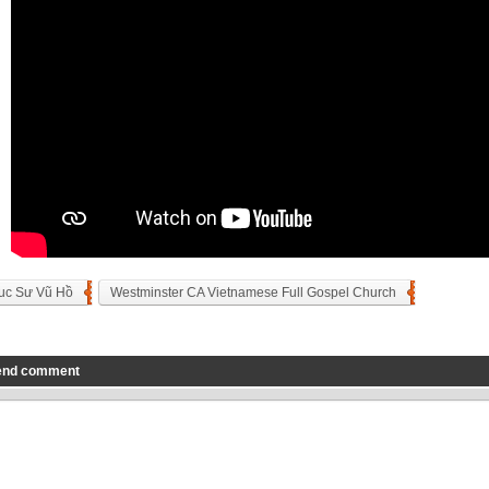
uc Sư Vũ Hồ
Westminster CA Vietnamese Full Gospel Church
end comment