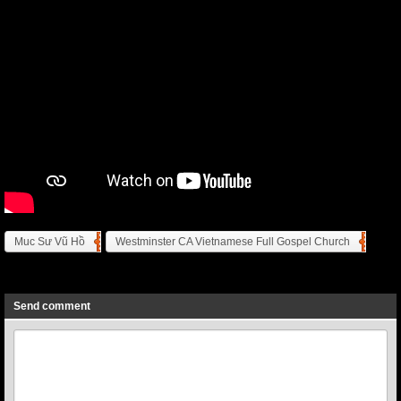
Muc Sư Vũ Hồ
Westminster CA Vietnamese Full Gospel Church
Previous
Next
Send comment