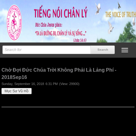
Previous
Next
Chờ Đợi Đức Chúa Trời Không Phải Là Lảng Phí -
2018Sep16
Sunday, September 16, 2018
6:31 PM
(View: 29900)
Mục Sư Vũ Hồ