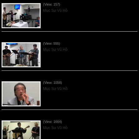
(View: 157)
Mục Sư Vũ Hồ
VNFGC Sermon - 2026July26
(View: 555)
Mục Sư Vũ Hồ
VNFGC Sermon - 2026July19
(View: 1058)
Mục Sư Vũ Hồ
VNFGC Sermon - 2026July12
(View: 1664)
Mục Sư Vũ Hồ