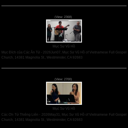
Read More
Mục Đích của Các Ân Tứ - 2026Jun07
(View: 2368)
Mục Sư Vũ Hồ
Mục Đích của Các Ân Tứ - 2026Jun07, Mục Sư Vũ Hồ of Vietnamese Full Gospel
Church, 14381 Magnolia St., Westminster, CA 92683
Read More
Các Ơn Tứ Thiêng Liên - 2026May31
(View: 2700)
Mục Sư Vũ Hồ
Các Ơn Tứ Thiêng Liên - 2026May31, Mục Sư Vũ Hồ of Vietnamese Full Gospel
Church, 14381 Magnolia St., Westminster, CA 92683
Read More