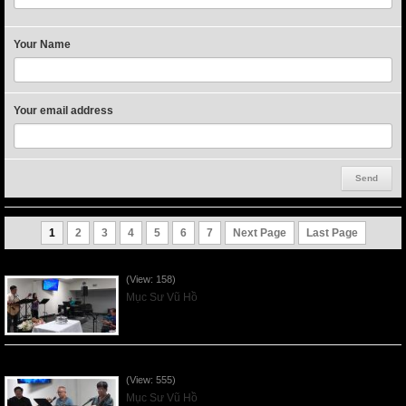
Your Name
Your email address
1
2
3
4
5
6
7
Next Page
Last Page
VNFGC Sermon - 2026Aug02
(View: 158)
Mục Sư Vũ Hồ
VNFGC Sermon - 2026July26
(View: 555)
Mục Sư Vũ Hồ