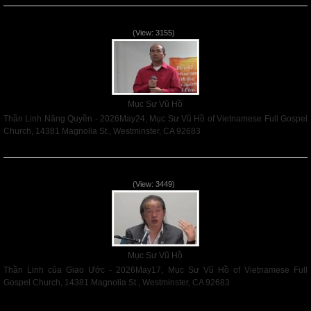
Thần Linh Năng Quyền - 2026May24
(View: 3155)
Mục Sư Vũ Hồ
Thần Linh Năng Quyền - 2026May24, Mục Sư Vũ Hồ of Vietnamese Full Gospel
Church, 14381 Magnolia St., Westminster, CA 92683
Read More
Thần Linh của Giao Ước - 2026May17
(View: 3449)
Mục Sư Vũ Hồ
Thần Linh của Giao Ước - 2026May17, Mục Sư Vũ Hồ of Vietnamese Full
Gospel Church, 14381 Magnolia St., Westminster, CA 92683
Read More
VNFGC Sermon - 2026Aug02