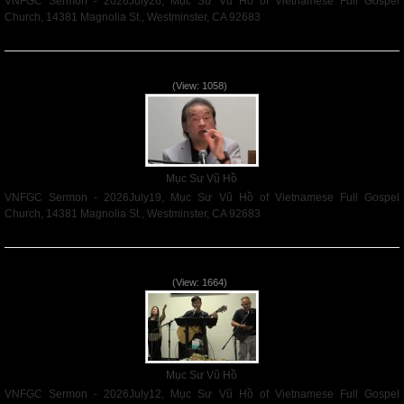
VNFGC Sermon - 2026July26, Mục Sư Vũ Hồ of Vietnamese Full Gospel
Church, 14381 Magnolia St., Westminster, CA 92683
Read More
VNFGC Sermon - 2026July19
(View: 1058)
Mục Sư Vũ Hồ
VNFGC Sermon - 2026July19, Mục Sư Vũ Hồ of Vietnamese Full Gospel
Church, 14381 Magnolia St., Westminster, CA 92683
Read More
VNFGC Sermon - 2026July12
(View: 1664)
Mục Sư Vũ Hồ
VNFGC Sermon - 2026July12, Mục Sư Vũ Hồ of Vietnamese Full Gospel