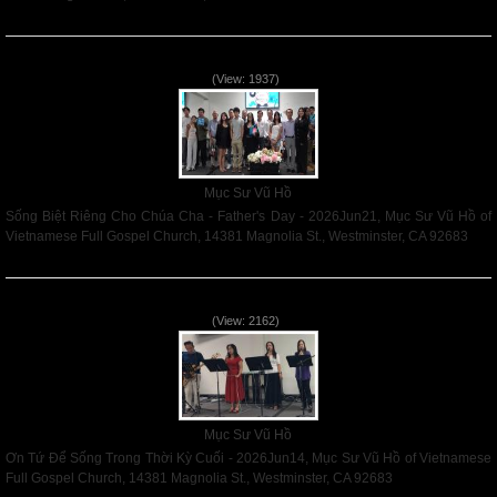
Read More
Sống Biệt Riêng Cho Chúa Cha - Father's Day - 2026Jun21
(View: 1937)
Mục Sư Vũ Hồ
Sống Biệt Riêng Cho Chúa Cha - Father's Day - 2026Jun21, Mục Sư Vũ Hồ of
Vietnamese Full Gospel Church, 14381 Magnolia St., Westminster, CA 92683
Read More
Ơn Tứ Để Sống Trong Thời Kỳ Cuối - 2026Jun14
(View: 2162)
Mục Sư Vũ Hồ
Ơn Tứ Để Sống Trong Thời Kỳ Cuối - 2026Jun14, Mục Sư Vũ Hồ of Vietnamese
Full Gospel Church, 14381 Magnolia St., Westminster, CA 92683