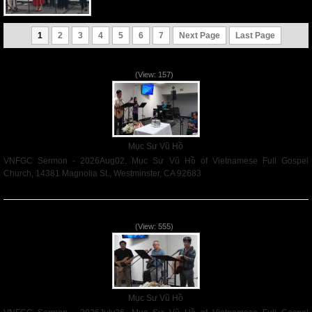
1
2
3
4
5
6
7
Next Page
Last Page
VNFGC Sermon - 2026Aug02
(View: 157)
Mục Sư Vũ Hồ
VNFGC Sermon - 2026Aug02, Mục Sư Vũ Hồ of Vietnamese Full Gospel
Church, 14381 Magnolia St., Westminster, CA 92683
Read More
VNFGC Sermon - 2026July26
(View: 555)
Mục Sư Vũ Hồ