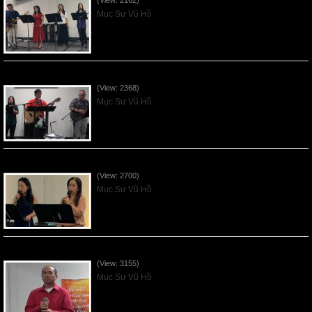
(View: 2162)
Mục Sư Vũ Hồ
Mục Đích của Các Ân Tứ - 2026Jun07
(View: 2368)
Mục Sư Vũ Hồ
Các Ơn Tứ Thiêng Liên - 2026May31
(View: 2700)
Mục Sư Vũ Hồ
Thần Linh Năng Quyền - 2026May24
(View: 3155)
Mục Sư Vũ Hồ