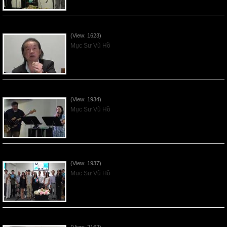
VNFGC Sermon - 2026July05
(View: 1623)
Mục Sư Vũ Hồ
Vnfgc Sermon - 2026Jun28
(View: 1934)
Mục Sư Vũ Hồ
Sống Biệt Riêng Cho Chúa Cha - Father's Day - 2026Jun21
(View: 1937)
Mục Sư Vũ Hồ
Ơn Tứ Để Sống Trong Thời Kỳ Cuối - 2026Jun14