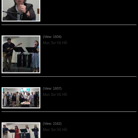
Vnfgc Sermon - 2026Jun28
(View: 1934)
Mục Sư Vũ Hồ
Sống Biệt Riêng Cho Chúa Cha - Father's Day - 2026Jun21
(View: 1937)
Mục Sư Vũ Hồ
Ơn Tứ Để Sống Trong Thời Kỳ Cuối - 2026Jun14
(View: 2162)
Mục Sư Vũ Hồ