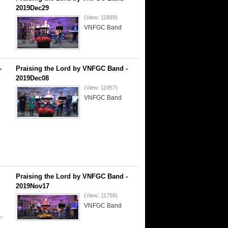
2019Dec29
(View: 11889)
VNFGC Band
-
Praising the Lord by VNFGC Band -
2019Dec08
(View: 11957)
VNFGC Band
Praising the Lord by VNFGC Band -
2019Nov17
(View: 11758)
VNFGC Band
,