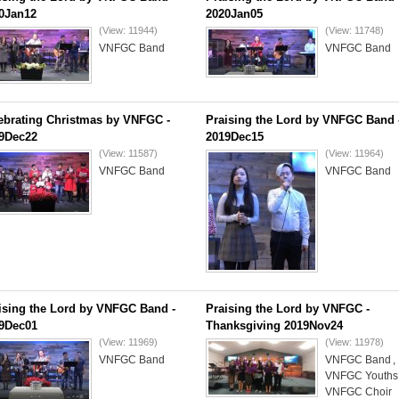
0Jan12
2020Jan05
(View: 11944)
(View: 11748)
VNFGC Band
VNFGC Band
ebrating Christmas by VNFGC -
Praising the Lord by VNFGC Band 
9Dec22
2019Dec15
(View: 11587)
(View: 11964)
VNFGC Band
VNFGC Band
ising the Lord by VNFGC Band -
Praising the Lord by VNFGC -
9Dec01
Thanksgiving 2019Nov24
(View: 11969)
(View: 11978)
VNFGC Band
VNFGC Band
,
VNFGC Youths
VNFGC Choir