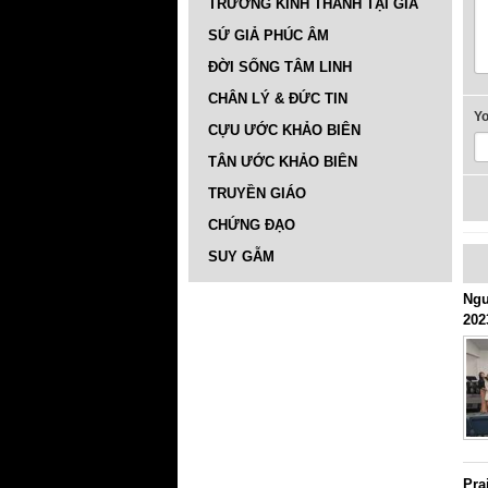
TRƯỜNG KINH THÁNH TẠI GIA
SỨ GIẢ PHÚC ÂM
ĐỜI SỐNG TÂM LINH
CHÂN LÝ & ĐỨC TIN
Y
CỰU ƯỚC KHẢO BIÊN
TÂN ƯỚC KHẢO BIÊN
TRUYỀN GIÁO
CHỨNG ĐẠO
SUY GẪM
Ngư
202
Pra