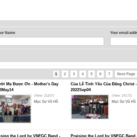
our Name
Your email add
1
2
3
4
5
6
7
Next Page
ời Mẹ Được Ơn - Mother's Day
Của Lễ Tình Yêu Của Đấng Christ -
3May14
2022Sep04
(View: 21107)
(View: 24172)
Mục Sư Vũ Hồ
Mục Sư Vũ Hồ
ising the Lord by VNFGC Band -
Praising the Lord by VNFGC Band 