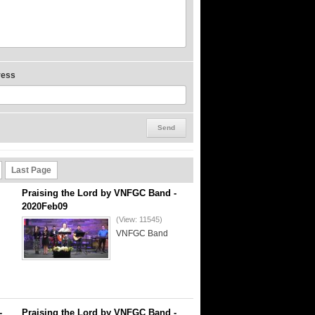
ress
Last Page
Praising the Lord by VNFGC Band -
2020Feb09
(View: 11545)
VNFGC Band
-
Praising the Lord by VNFGC Band -