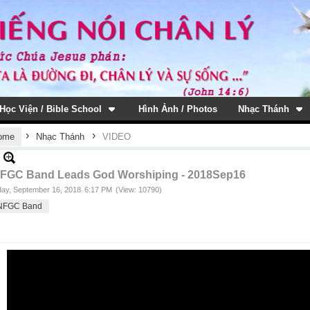
Học Viện / Bible School
Hình Ảnh / Photos
Nhạc Thánh
›
›
ome
Nhạc Thánh
VIDEO
FGC Band Leads God Worshiping - 2018Sep16
ay, September 16, 2018
6:17 PM
(View: 10790)
NFGC Band