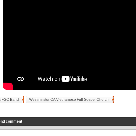
NFGC Band
Westminster CA Vietnamese Full Gospel Church
end comment