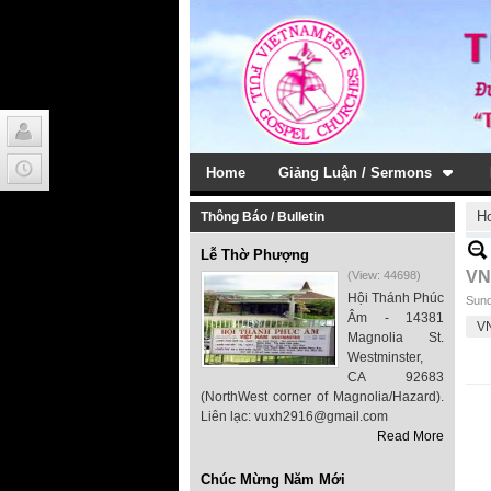
Home
Giảng Luận / Sermons
H
Thông Báo / Bulletin
Lễ Thờ Phượng
VN
(View: 44698)
Hội Thánh Phúc
Sund
Âm - 14381
V
Magnolia St.
Westminster,
CA 92683
(NorthWest corner of Magnolia/Hazard).
Liên lạc: vuxh2916@gmail.com
Read More
Chúc Mừng Năm Mới