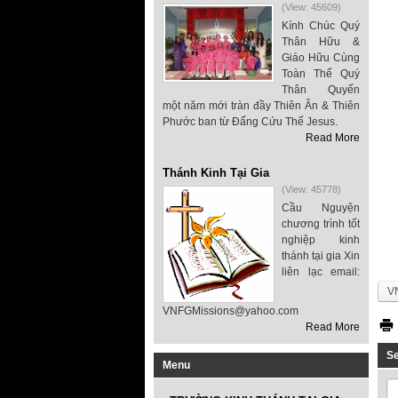
(View: 45609)
Kính Chúc Quý
Thân Hữu &
Giáo Hữu Cùng
Toàn Thể Quý
Thân Quyến
một năm mới tràn đầy Thiên Ân & Thiên
Phước ban từ Đấng Cứu Thế Jesus.
Read More
Thánh Kinh Tại Gia
(View: 45778)
Cầu Nguyện
chương trình tốt
nghiệp kinh
thánh tại gia Xin
liên lạc email:
V
VNFGMissions@yahoo.com
Read More
S
Menu