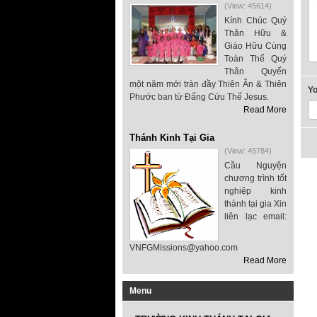
(View: 45614)
Kính Chúc Quý
Thân Hữu &
Giáo Hữu Cùng
Toàn Thể Quý
Thân Quyến
một năm mới tràn đầy Thiên Ân & Thiên
Y
Phước ban từ Đấng Cứu Thế Jesus.
Read More
Thánh Kinh Tại Gia
(View: 45784)
Cầu Nguyện
chương trình tốt
nghiệp kinh
thánh tại gia Xin
liên lạc email:
VNFGMissions@yahoo.com
Read More
Menu