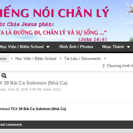
Học Viện / Bible School
Hình Ảnh / Photos
Nhạc Thánh
›
›
›
ome
Học Viện / Bible School
Tài Liệu / Documents
2. Chương trình 
# 39 Bài Ca Solomon (Nhả Ca)
day, June 19, 2018
9:49 PM
(View: 3191)
nload
TC# 39 Bài Ca Solomon (Nhả Ca)
end comment