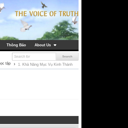
Thông Báo
About Us
học tập
›
1. Khả Năng Mục Vụ Kinh Thánh