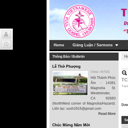
Home
Giảng Luận / Sermons
H
Thông Báo / Bulletin
Lễ Thờ Phượng
(View: 44703)
Hội Thánh Phúc
TC
Âm - 14381
Tues
Magnolia St.
Westminster,
CA 92683
(NorthWest corner of Magnolia/Hazard).
Dow
Liên lạc: vuxh2916@gmail.com
Read More
S
Chúc Mừng Năm Mới