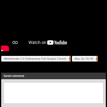
Westminster CA Vietnamese Full Gospel Church
Muc Sư Vũ Hồ
Previous
Next
Send comment