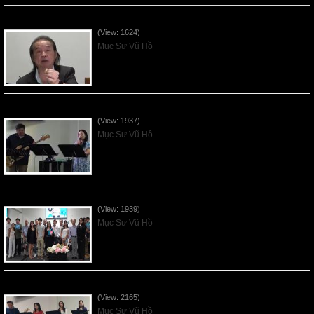
VNFGC Sermon - 2026July05
(View: 1624)
Mục Sư Vũ Hồ
Vnfgc Sermon - 2026Jun28
(View: 1937)
Mục Sư Vũ Hồ
Sống Biệt Riêng Cho Chúa Cha - Father's Day - 2026Jun21
(View: 1939)
Mục Sư Vũ Hồ
Ơn Tứ Để Sống Trong Thời Kỳ Cuối - 2026Jun14
(View: 2165)
Mục Sư Vũ Hồ