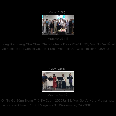
Sống Biệt Riêng Cho Chúa Cha - Father's Day - 2026Jun21
(View: 1939)
Mục Sư Vũ Hồ
Sống Biệt Riêng Cho Chúa Cha - Father's Day - 2026Jun21, Mục Sư Vũ Hồ of
Vietnamese Full Gospel Church, 14381 Magnolia St., Westminster, CA 92683
Read More
Ơn Tứ Để Sống Trong Thời Kỳ Cuối - 2026Jun14
(View: 2165)
Mục Sư Vũ Hồ
Ơn Tứ Để Sống Trong Thời Kỳ Cuối - 2026Jun14, Mục Sư Vũ Hồ of Vietnamese
Full Gospel Church, 14381 Magnolia St., Westminster, CA 92683
Read More