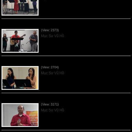
Mục Đích của Các Ân Tứ - 2026Jun07
(View: 2373)
Mục Sư Vũ Hồ
Các Ơn Tứ Thiêng Liên - 2026May31
(View: 2704)
Mục Sư Vũ Hồ
Thần Linh Năng Quyền - 2026May24
(View: 3171)
Mục Sư Vũ Hồ