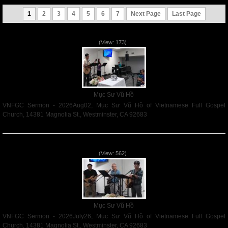
1
2
3
4
5
6
7
Next Page
Last Page
VNFGC Sermon - 2026Aug02
(View: 173)
Mục Sư Vũ Hồ
VNFGC Sermon - 2026Aug02, Mục Sư Vũ Hồ of Vietnamese Full Gospel
Church, 14381 Magnolia St., Westminster, CA 92683
Read More
VNFGC Sermon - 2026July26
(View: 562)
Mục Sư Vũ Hồ
VNFGC Sermon - 2026July26, Mục Sư Vũ Hồ of Vietnamese Full Gospel
Church, 14381 Magnolia St., Westminster, CA 92683