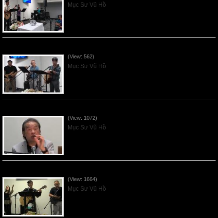
Mục Sư Vũ Hồ
VNFGC Sermon - 2026July26
(View: 562)
Mục Sư Vũ Hồ
VNFGC Sermon - 2026July19
(View: 1072)
Mục Sư Vũ Hồ
VNFGC Sermon - 2026July12
(View: 1664)
Mục Sư Vũ Hồ