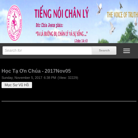
Previous
Next
Học Tạ Ơn Chúa - 2017Nov05
Sunday, November 5, 2017
6:38 PM
(View: 32229)
Mục Sư Vũ Hồ