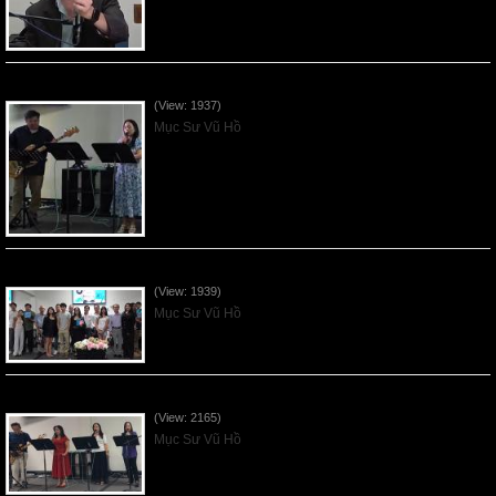
Vnfgc Sermon - 2026Jun28
(View: 1937)
Mục Sư Vũ Hồ
Sống Biệt Riêng Cho Chúa Cha - Father's Day - 2026Jun21
(View: 1939)
Mục Sư Vũ Hồ
Ơn Tứ Để Sống Trong Thời Kỳ Cuối - 2026Jun14
(View: 2165)
Mục Sư Vũ Hồ