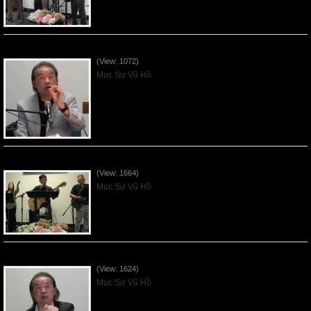
VNFGC Sermon - 2026July19
(View: 1072)
Mục Sư Vũ Hồ
VNFGC Sermon - 2026July12
(View: 1664)
Mục Sư Vũ Hồ
VNFGC Sermon - 2026July05
(View: 1624)
Mục Sư Vũ Hồ