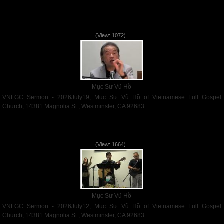
Read More
VNFGC Sermon - 2026July19
(View: 1072)
Mục Sư Vũ Hồ
VNFGC Sermon - 2026July19, Mục Sư Vũ Hồ of Vietnamese Full Gospel
Church, 14381 Magnolia St., Westminster, CA 92683
Read More
VNFGC Sermon - 2026July12
(View: 1664)
Mục Sư Vũ Hồ
VNFGC Sermon - 2026July12, Mục Sư Vũ Hồ of Vietnamese Full Gospel
Church, 14381 Magnolia St., Westminster, CA 92683