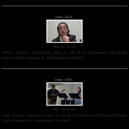
Read More
VNFGC Sermon - 2026July05
(View: 1624)
Mục Sư Vũ Hồ
VNFGC Sermon - 2026July05, Mục Sư Vũ Hồ of Vietnamese Full Gospel
Church, 14381 Magnolia St., Westminster, CA 92683
Read More
Vnfgc Sermon - 2026Jun28
(View: 1937)
Mục Sư Vũ Hồ
Vnfgc Sermon - 2026Jun28, Mục Sư Vũ Hồ of Vietnamese Full Gospel Church,
14381 Magnolia St., Westminster, CA 92683
Read More