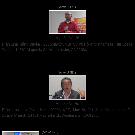
Thần Linh Năng Quyền - 2026May24
(View: 3171)
Mục Sư Vũ Hồ
Thần Linh Năng Quyền - 2026May24, Mục Sư Vũ Hồ of Vietnamese Full Gospel
Church, 14381 Magnolia St., Westminster, CA 92683
Read More
Thần Linh của Giao Ước - 2026May17
(View: 3451)
Mục Sư Vũ Hồ
Thần Linh của Giao Ước - 2026May17, Mục Sư Vũ Hồ of Vietnamese Full
Gospel Church, 14381 Magnolia St., Westminster, CA 92683
Read More
VNFGC Sermon - 2026Aug02
(View: 173)