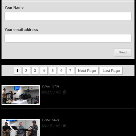
Your Name
Your email address
1
2
3
4
5
6
7
Next Page
Last Page
VNFGC Sermon - 2026Aug02
(View: 173)
Mục Sư Vũ Hồ
VNFGC Sermon - 2026July26
(View: 562)
Mục Sư Vũ Hồ