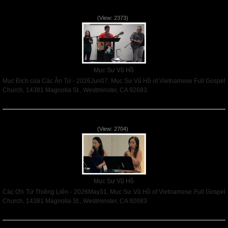
Mục Đích của Các Ân Tứ - 2026Jun07
(View: 2373)
Mục Sư Vũ Hồ
Mục Đích của Các Ân Tứ - 2026Jun07, Mục Sư Vũ Hồ of Vietnamese Full Gospel
Church, 14381 Magnolia St., Westminster, CA 92683
Read More
Các Ơn Tứ Thiêng Liên - 2026May31
(View: 2704)
Mục Sư Vũ Hồ
Các Ơn Tứ Thiêng Liên - 2026May31, Mục Sư Vũ Hồ of Vietnamese Full Gospel
Church, 14381 Magnolia St., Westminster, CA 92683
Read More